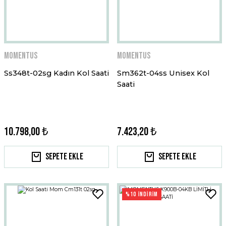
Momentus
Momentus
Ss348t-02sg Kadın Kol Saati
Sm362t-04ss Unisex Kol
Saati
10.798,00 ₺
7.423,20 ₺
Sepete Ekle
Sepete Ekle
%10 İNDİRİM