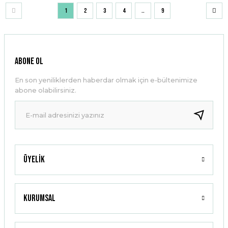
1
2
3
4
..
9
ABONE OL
En son yeniliklerden haberdar olmak için e-bültenimize
abone olabilirsiniz.
Üyelik
Kurumsal