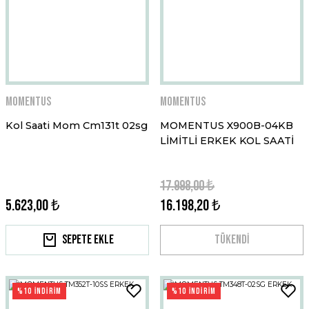
Momentus
Momentus
Kol Saati Mom Cm131t 02sg
MOMENTUS X900B-04KB
LİMİTLİ ERKEK KOL SAATİ
17.998,00 ₺
5.623,00 ₺
16.198,20 ₺
Sepete Ekle
TÜKENDİ
%10 İNDİRİM
%10 İNDİRİM