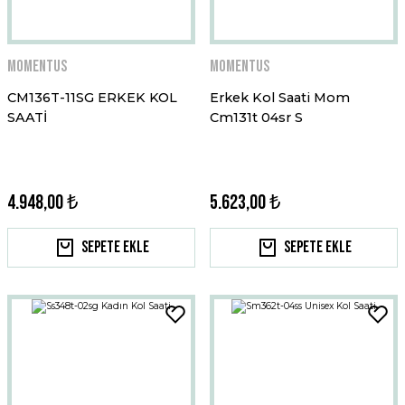
Momentus
Momentus
CM136T-11SG ERKEK KOL
Erkek Kol Saati Mom
SAATİ
Cm131t 04sr S
4.948,00 ₺
5.623,00 ₺
Sepete Ekle
Sepete Ekle