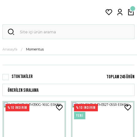
Anasayfa
Momentus
Stoktakiler
Toplam 245 ürün
%10 İNDİRİM
%10 İNDİRİM
YENİ