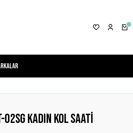
rkalar
-02sg Kadın Kol Saati