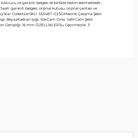
uzu ve garanti belgesi ile birlikte teslim edilmektedir.;
ati; garanti belgesi, orijinal kutusu, orijinal çantası ve
ShinyStar CollectionSKU: SS348T-02SGMakine Çalışma Şekli:
gi: BeyazKadran Işığı: YokCam Cinsi: SafirCam Şekli
Kordon Genişliği: 16 mm ÖZELLİKLERSu Geçirmezlik: 3
arafımıza iletebilirsiniz.