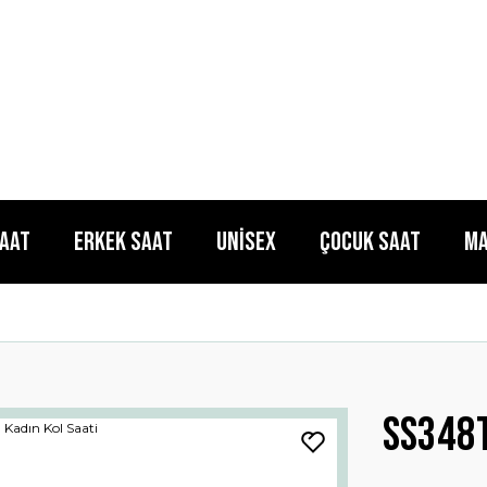
Saat
Erkek Saat
Unisex
Çocuk Saat
Ma
Ss348t