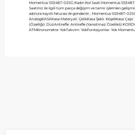
Momentus SS348T-02SG Kadın Kol Saati Momentus SS348T-02SG K
Saatiniz ile ilgili tüm parça değişim ve tamir işlemleri gelişm
adınıza kayıtlı faturası ile gönderilir.; Momentus SS348T-0
AnalogKASAKasa Materyali: ÇelikKasa Şekli: KöşeliKasa Çapı
(Özelliği): DüzAntirefle: Antirefle (Yansıtmaz Özellikli) KO
ATMKronometre: YokTakvim: YokFonksiyonlar: Yok Momentus 
Bu ürünün fiyat bilgisi, resim, ürün açıklamalarında ve 
Görüş ve önerileriniz için teşekkür ederiz.
Ürün resmi kalitesiz, bozuk veya görüntülenemiyor.
Ürün açıklamasında eksik bilgiler bulunuyor.
Ürün bilgilerinde hatalar bulunuyor.
Ürün fiyatı diğer sitelerden daha pahalı.
Bu ürüne benzer farklı alternatifler olmalı.