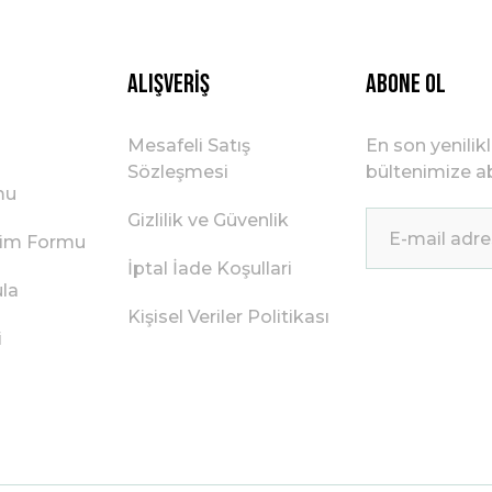
Gönder
Alışveriş
ABONE OL
Mesafeli Satış
En son yenilik
Sözleşmesi
bültenimize ab
mu
Gizlilik ve Güvenlik
irim Formu
İptal İade Koşullari
ula
Kişisel Veriler Politikası
i