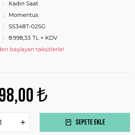
Kadın Saat
Momentus
SS348T-02SG
8.998,33 TL + KDV
 den başlayan taksitlerle!
98,00 ₺
Sepete Ekle