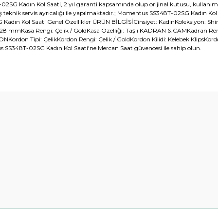
adın Kol Saati, 2 yıl garanti kapsamında olup orijinal kutusu, kullanım kılav
iş teknik servis ayrıcalığı ile yapılmaktadır.; Momentus SS348T-02SG Kadın Kol Sa
2SG Kadın Kol Saati Genel Özellikler ÜRÜN BİLGİSİCinsiyet: KadınKoleksiyon: 
: 28 mmKasa Rengi: Çelik / GoldKasa Özelliği: Taşlı KADRAN & CAMKadran Ren
RDONKordon Tipi: ÇelikKordon Rengi: Çelik / GoldKordon Kilidi: Kelebek Klips
SS348T-02SG Kadın Kol Saati'ne Mercan Saat güvencesi ile sahip olun.
diğer konularda yetersiz gördüğünüz noktaları öneri formunu kullanarak t
Bu ürüne ilk yorumu siz yapın!
Yorum Yaz