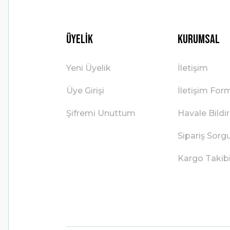
Üyelik
Kurumsal
Yeni Üyelik
İletişim
Üye Girişi
İletişim For
Şifremi Unuttum
Havale Bild
Sipariş Sorg
Kargo Takib