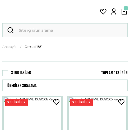
Anasayfa
Cerruti 1881
Stoktakiler
Toplam 113 ürün
%10 İNDİRİM
%10 İNDİRİM