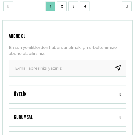
1
2
3
4
ABONE OL
En son yeniliklerden haberdar olmak için e-bültenimize
abone olabilirsiniz.
Üyelik
Kurumsal