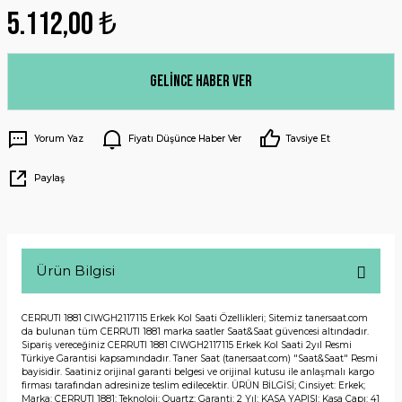
5.112,00 ₺
Gelince Haber Ver
Yorum Yaz
Fiyatı Düşünce Haber Ver
Tavsiye Et
Paylaş
Ürün Bilgisi
CERRUTI 1881 CIWGH2117115 Erkek Kol Saati Özellikleri; Sitemiz tanersaat.com
da bulunan tüm CERRUTI 1881 marka saatler Saat&Saat güvencesi altındadır.
Sipariş vereceğiniz CERRUTI 1881 CIWGH2117115 Erkek Kol Saati 2yıl Resmi
Türkiye Garantisi kapsamındadır. Taner Saat (tanersaat.com) "Saat&Saat" Resmi
bayisidir. Saatiniz orijinal garanti belgesi ve orijinal kutusu ile anlaşmalı kargo
firması tarafından adresinize teslim edilecektir. ÜRÜN BİLGİSİ; Cinsiyet: Erkek;
Marka: CERRUTI 1881; Teknoloji: Quartz; Garanti: 2 Yıl; KASA YAPISI; Kasa Çapı: 41