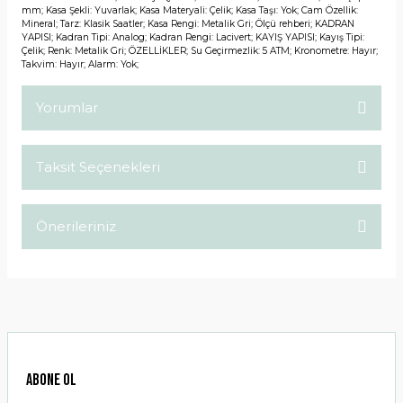
mm; Kasa Şekli: Yuvarlak; Kasa Materyali: Çelik; Kasa Taşı: Yok; Cam Özellik:
Mineral; Tarz: Klasik Saatler; Kasa Rengi: Metalik Gri; Ölçü rehberi; KADRAN
YAPISI; Kadran Tipi: Analog; Kadran Rengi: Lacivert; KAYIŞ YAPISI; Kayış Tipi:
Çelik; Renk: Metalik Gri; ÖZELLİKLER; Su Geçirmezlik: 5 ATM; Kronometre: Hayır;
Takvim: Hayır; Alarm: Yok;
Yorumlar
Taksit Seçenekleri
Bu ürüne ilk yorumu siz yapın!
Önerileriniz
Yorum Yaz
Bu ürünün fiyat bilgisi, resim, ürün açıklamalarında ve diğer
konularda yetersiz gördüğünüz noktaları öneri formunu
kullanarak tarafımıza iletebilirsiniz.
Görüş ve önerileriniz için teşekkür ederiz.
Ürün resmi kalitesiz, bozuk veya görüntülenemiyor.
ABONE OL
Ürün açıklamasında eksik bilgiler bulunuyor.