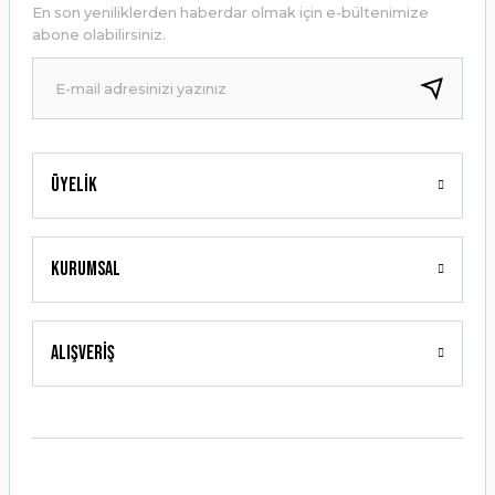
En son yeniliklerden haberdar olmak için e-bültenimize
Ürün bilgilerinde hatalar bulunuyor.
abone olabilirsiniz.
Ürün fiyatı diğer sitelerden daha pahalı.
Bu ürüne benzer farklı alternatifler olmalı.
Üyelik
Gönder
Kurumsal
Alışveriş