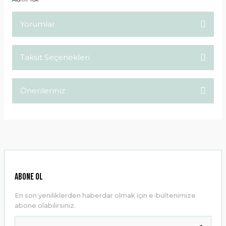
Yorumlar
Taksit Seçenekleri
Bu ürüne ilk yorumu siz yapın!
Önerileriniz
Yorum Yaz
Bu ürünün fiyat bilgisi, resim, ürün açıklamalarında ve diğer
konularda yetersiz gördüğünüz noktaları öneri formunu
kullanarak tarafımıza iletebilirsiniz.
Görüş ve önerileriniz için teşekkür ederiz.
Ürün resmi kalitesiz, bozuk veya görüntülenemiyor.
ABONE OL
Ürün açıklamasında eksik bilgiler bulunuyor.
En son yeniliklerden haberdar olmak için e-bültenimize
Ürün bilgilerinde hatalar bulunuyor.
abone olabilirsiniz.
Ürün fiyatı diğer sitelerden daha pahalı.