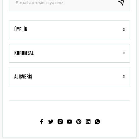
Bu ürüne benzer farklı alternatifler olmalı.
Üyelik
Gönder
Kurumsal
Alışveriş