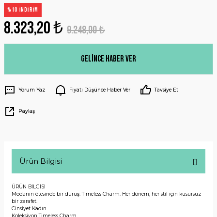
%10 İNDİRİM
8.323,20 ₺
9.248,00 ₺
Gelince Haber Ver
Yorum Yaz
Fiyatı Düşünce Haber Ver
Tavsiye Et
Paylaş
Ürün Bilgisi
ÜRÜN BİLGİSİ
Modanın ötesinde bir duruş: Timeless Charm. Her dönem, her stil için kusursuz
bir zarafet.
Cinsiyet
Kadın
Koleksiyon
Timeless Charm