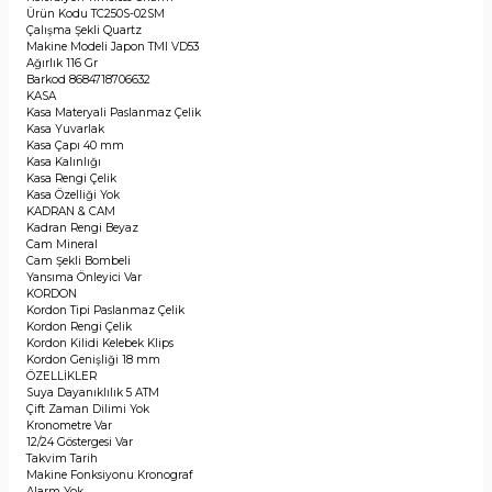
Ürün Kodu
TC250S-02SM
Çalışma Şekli
Quartz
Makine Modeli
Japon TMI VD53
Ağırlık
116 Gr
Barkod
8684718706632
KASA
Kasa Materyali
Paslanmaz Çelik
Kasa
Yuvarlak
Kasa Çapı
40 mm
Kasa Kalınlığı
Kasa Rengi
Çelik
Kasa Özelliği
Yok
KADRAN & CAM
Kadran Rengi
Beyaz
Cam
Mineral
Cam Şekli
Bombeli
Yansıma Önleyici
Var
KORDON
Kordon Tipi
Paslanmaz Çelik
Kordon Rengi
Çelik
Kordon Kilidi
Kelebek Klips
Kordon Genişliği
18 mm
ÖZELLİKLER
Suya Dayanıklılık
5 ATM
Çift Zaman Dilimi
Yok
Kronometre
Var
12/24 Göstergesi
Var
Takvim
Tarih
Makine Fonksiyonu
Kronograf
Alarm
Yok