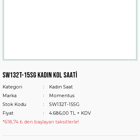
Sw132t-15sg Kadın Kol Saati
Kategori
Kadın Saat
Marka
Momentus
Stok Kodu
SW132T-15SG
Fiyat
4.686,00 TL + KDV
*618,74 ₺ den başlayan taksitlerle!