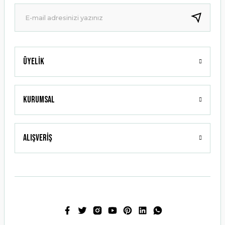
Ürün fiyatı diğer sitelerden daha pahalı.
Bu ürüne benzer farklı alternatifler olmalı.
Üyelik
Gönder
Kurumsal
Alışveriş