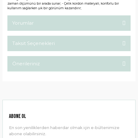
zaman ölçümünü bir arada sunar; - Çelik kordon materyali, konforlu bir
kullanım sağlarken şık bir görünüm kazandırır;
Yorumlar
Taksit Seçenekleri
Bu ürüne ilk yorumu siz yapın!
Önerileriniz
Yorum Yaz
Bu ürünün fiyat bilgisi, resim, ürün açıklamalarında ve diğer
konularda yetersiz gördüğünüz noktaları öneri formunu
kullanarak tarafımıza iletebilirsiniz.
Görüş ve önerileriniz için teşekkür ederiz.
Ürün resmi kalitesiz, bozuk veya görüntülenemiyor.
ABONE OL
Ürün açıklamasında eksik bilgiler bulunuyor.
En son yeniliklerden haberdar olmak için e-bültenimize
Ürün bilgilerinde hatalar bulunuyor.
abone olabilirsiniz.