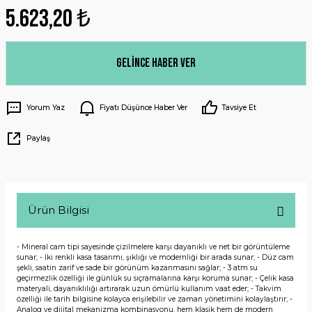
5.623,20 ₺
Gelince Haber Ver
Yorum Yaz
Fiyatı Düşünce Haber Ver
Tavsiye Et
Paylaş
Ürün Bilgisi
- Mineral cam tipi sayesinde çizilmelere karşı dayanıklı ve net bir görüntüleme
sunar; - İki renkli kasa tasarımı, şıklığı ve modernliği bir arada sunar; - Düz cam
şekli, saatin zarif ve sade bir görünüm kazanmasını sağlar; - 3 atm su
geçirmezlik özelliği ile günlük su sıçramalarına karşı koruma sunar; - Çelik kasa
materyali, dayanıklılığı artırarak uzun ömürlü kullanım vaat eder; - Takvim
özelliği ile tarih bilgisine kolayca erişilebilir ve zaman yönetimini kolaylaştırır; -
Analog ve dijital mekanizma kombinasyonu, hem klasik hem de modern