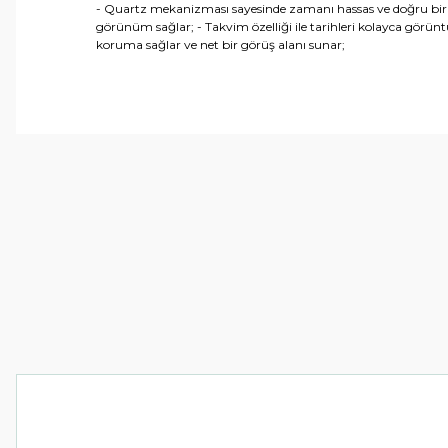
- Quartz mekanizması sayesinde zamanı hassas ve doğru bir şek
görünüm sağlar; - Takvim özelliği ile tarihleri kolayca görüntül
koruma sağlar ve net bir görüş alanı sunar;
Bu ürünün fiyat bilgisi, resim, ürün açıklamalarında ve 
Görüş ve önerileriniz için teşekkür ederiz.
Ürün resmi kalitesiz, bozuk veya görüntülenemiyor.
Ürün açıklamasında eksik bilgiler bulunuyor.
Ürün bilgilerinde hatalar bulunuyor.
Ürün fiyatı diğer sitelerden daha pahalı.
Bu ürüne benzer farklı alternatifler olmalı.