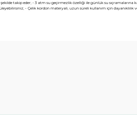
ilde takip eder; - 3 atm su geçirmezlik özelliği ile günlük su sıçramalarına ka
eyebilirsiniz; - Çelik kordon materyali, uzun süreli kullanım için dayanıklılık v
diğer konularda yetersiz gördüğünüz noktaları öneri formunu kullanarak t
Bu ürüne ilk yorumu siz yapın!
Yorum Yaz
Gönder