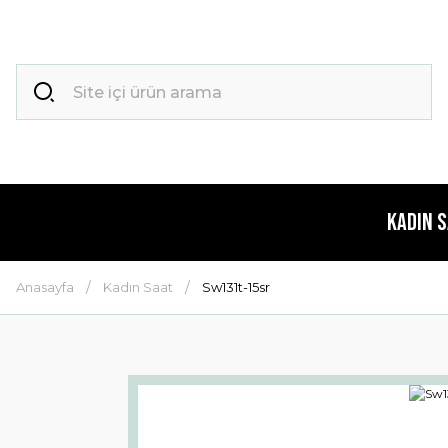
Kadın 
Anasayfa
Kadın Saat
Sw131t-15sr