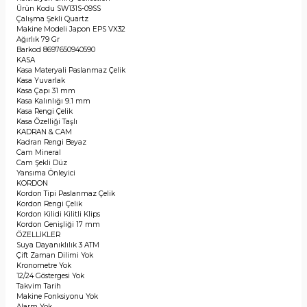
Ürün Kodu
SW131S-09SS
Çalışma Şekli
Quartz
Makine Modeli
Japon EPS VX32
Ağırlık
79 Gr
Barkod
8697650940590
KASA
Kasa Materyali
Paslanmaz Çelik
Kasa
Yuvarlak
Kasa Çapı
31 mm
Kasa Kalınlığı
9.1 mm
Kasa Rengi
Çelik
Kasa Özelliği
Taşlı
KADRAN & CAM
Kadran Rengi
Beyaz
Cam
Mineral
Cam Şekli
Düz
Yansıma Önleyici
KORDON
Kordon Tipi
Paslanmaz Çelik
Kordon Rengi
Çelik
Kordon Kilidi
Kilitli Klips
Kordon Genişliği
17 mm
ÖZELLİKLER
Suya Dayanıklılık
3 ATM
Çift Zaman Dilimi
Yok
Kronometre
Yok
12/24 Göstergesi
Yok
Takvim
Tarih
Makine Fonksiyonu
Yok
Alarm
Yok