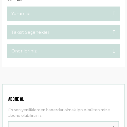
Yorumlar
Taksit Seçenekleri
Bu ürüne ilk yorumu siz yapın!
Önerileriniz
Yorum Yaz
Bu ürünün fiyat bilgisi, resim, ürün açıklamalarında ve diğer
konularda yetersiz gördüğünüz noktaları öneri formunu
kullanarak tarafımıza iletebilirsiniz.
Görüş ve önerileriniz için teşekkür ederiz.
Ürün resmi kalitesiz, bozuk veya görüntülenemiyor.
ABONE OL
Ürün açıklamasında eksik bilgiler bulunuyor.
En son yeniliklerden haberdar olmak için e-bültenimize
Ürün bilgilerinde hatalar bulunuyor.
abone olabilirsiniz.
Ürün fiyatı diğer sitelerden daha pahalı.