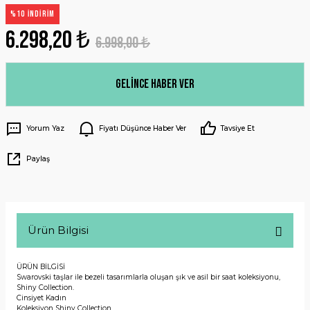
%10 İNDİRİM
6.298,20 ₺
6.998,00 ₺
Gelince Haber Ver
Yorum Yaz
Fiyatı Düşünce Haber Ver
Tavsiye Et
Paylaş
Ürün Bilgisi
ÜRÜN BİLGİSİ
Swarovski taşlar ile bezeli tasarımlarla oluşan şık ve asil bir saat koleksiyonu,
Shiny Collection.
Cinsiyet
Kadın
Koleksiyon
Shiny Collection