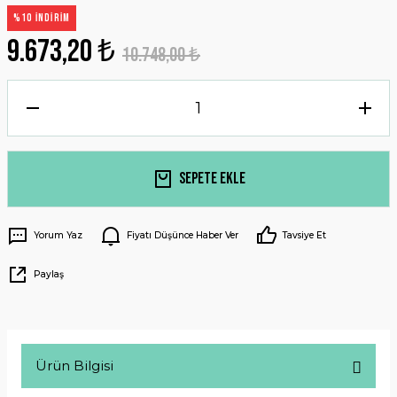
%10 İNDİRİM
9.673,20 ₺
10.748,00 ₺
Sepete Ekle
Yorum Yaz
Fiyatı Düşünce Haber Ver
Tavsiye Et
Paylaş
Ürün Bilgisi