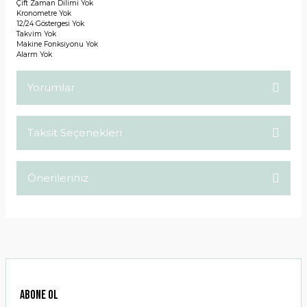
Çift Zaman Dilimi
Yok
Kronometre
Yok
12/24 Göstergesi
Yok
Takvim
Yok
Makine Fonksiyonu
Yok
Alarm
Yok
Yorumlar
Taksit Seçenekleri
Bu ürüne ilk yorumu siz yapın!
Önerileriniz
Yorum Yaz
Bu ürünün fiyat bilgisi, resim, ürün açıklamalarında ve diğer
konularda yetersiz gördüğünüz noktaları öneri formunu
kullanarak tarafımıza iletebilirsiniz.
Görüş ve önerileriniz için teşekkür ederiz.
Ürün resmi kalitesiz, bozuk veya görüntülenemiyor.
ABONE OL