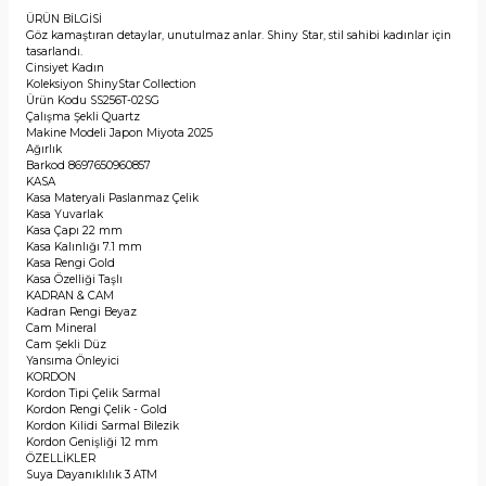
ÜRÜN BİLGİSİ
Göz kamaştıran detaylar, unutulmaz anlar. Shiny Star, stil sahibi kadınlar için
tasarlandı.
Cinsiyet
Kadın
Koleksiyon
ShinyStar Collection
Ürün Kodu
SS256T-02SG
Çalışma Şekli
Quartz
Makine Modeli
Japon Miyota 2025
Ağırlık
Barkod
8697650960857
KASA
Kasa Materyali
Paslanmaz Çelik
Kasa
Yuvarlak
Kasa Çapı
22 mm
Kasa Kalınlığı
7.1 mm
Kasa Rengi
Gold
Kasa Özelliği
Taşlı
KADRAN & CAM
Kadran Rengi
Beyaz
Cam
Mineral
Cam Şekli
Düz
Yansıma Önleyici
KORDON
Kordon Tipi
Çelik Sarmal
Kordon Rengi
Çelik - Gold
Kordon Kilidi
Sarmal Bilezik
Kordon Genişliği
12 mm
ÖZELLİKLER
Suya Dayanıklılık
3 ATM