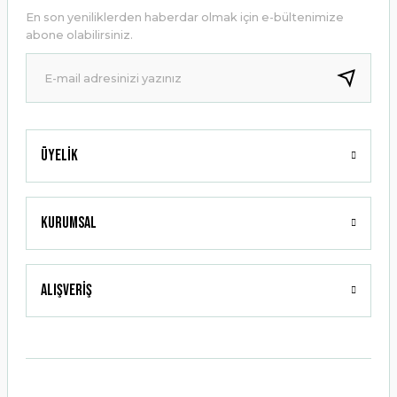
Ürün açıklamasında eksik bilgiler bulunuyor.
En son yeniliklerden haberdar olmak için e-bültenimize
Ürün bilgilerinde hatalar bulunuyor.
abone olabilirsiniz.
Ürün fiyatı diğer sitelerden daha pahalı.
Bu ürüne benzer farklı alternatifler olmalı.
Üyelik
Gönder
Kurumsal
Alışveriş