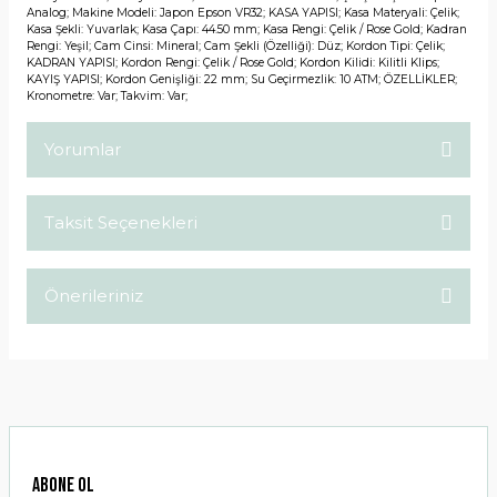
Analog; Makine Modeli: Japon Epson VR32; KASA YAPISI; Kasa Materyali: Çelik;
Kasa Şekli: Yuvarlak; Kasa Çapı: 44.50 mm; Kasa Rengi: Çelik / Rose Gold; Kadran
Rengi: Yeşil; Cam Cinsi: Mineral; Cam Şekli (Özelliği): Düz; Kordon Tipi: Çelik;
KADRAN YAPISI; Kordon Rengi: Çelik / Rose Gold; Kordon Kilidi: Kilitli Klips;
KAYIŞ YAPISI; Kordon Genişliği: 22 mm; Su Geçirmezlik: 10 ATM; ÖZELLİKLER;
Kronometre: Var; Takvim: Var;
Yorumlar
Taksit Seçenekleri
Bu ürüne ilk yorumu siz yapın!
Önerileriniz
Yorum Yaz
Bu ürünün fiyat bilgisi, resim, ürün açıklamalarında ve diğer
konularda yetersiz gördüğünüz noktaları öneri formunu
kullanarak tarafımıza iletebilirsiniz.
Görüş ve önerileriniz için teşekkür ederiz.
Ürün resmi kalitesiz, bozuk veya görüntülenemiyor.
ABONE OL