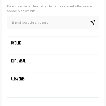
Ürün açıklamasında eksik bilgiler bulunuyor.
En son yeniliklerden haberdar olmak için e-bültenimize
Ürün bilgilerinde hatalar bulunuyor.
abone olabilirsiniz.
Ürün fiyatı diğer sitelerden daha pahalı.
Bu ürüne benzer farklı alternatifler olmalı.
Üyelik
Gönder
Kurumsal
Alışveriş