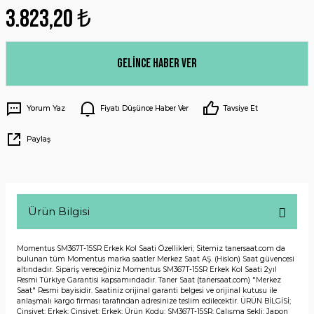
3.823,20 ₺
Gelince Haber Ver
Yorum Yaz
Fiyatı Düşünce Haber Ver
Tavsiye Et
Paylaş
Ürün Bilgisi
Momentus SM367T-15SR Erkek Kol Saati Özellikleri; Sitemiz tanersaat.com da
bulunan tüm Momentus marka saatler Merkez Saat AŞ. (Hislon) Saat güvencesi
altındadır. Sipariş vereceğiniz Momentus SM367T-15SR Erkek Kol Saati 2yıl
Resmi Türkiye Garantisi kapsamındadır. Taner Saat (tanersaat.com) "Merkez
Saat" Resmi bayisidir. Saatiniz orijinal garanti belgesi ve orijinal kutusu ile
anlaşmalı kargo firması tarafından adresinize teslim edilecektir. ÜRÜN BİLGİSİ;
Cinsiyet: Erkek; Cinsiyet: Erkek; Ürün Kodu: SM367T-15SR; Çalışma Şekli: Japon