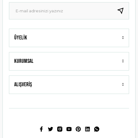
Ürün fiyatı diğer sitelerden daha pahalı.
Bu ürüne benzer farklı alternatifler olmalı.
Üyelik
Gönder
Kurumsal
Alışveriş