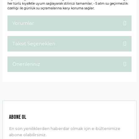
her türlü kıyafetle uyum sağlayarak stilinizi tamamlar; - 5 atm su geçirmezlik
özelliği ile günlük su sıçramalarına karşı koruma sağlar;
Yorumlar
Taksit Seçenekleri
Bu ürüne ilk yorumu siz yapın!
Önerileriniz
Yorum Yaz
Bu ürünün fiyat bilgisi, resim, ürün açıklamalarında ve diğer
konularda yetersiz gördüğünüz noktaları öneri formunu
kullanarak tarafımıza iletebilirsiniz.
Görüş ve önerileriniz için teşekkür ederiz.
Ürün resmi kalitesiz, bozuk veya görüntülenemiyor.
ABONE OL
Ürün açıklamasında eksik bilgiler bulunuyor.
En son yeniliklerden haberdar olmak için e-bültenimize
Ürün bilgilerinde hatalar bulunuyor.
abone olabilirsiniz.