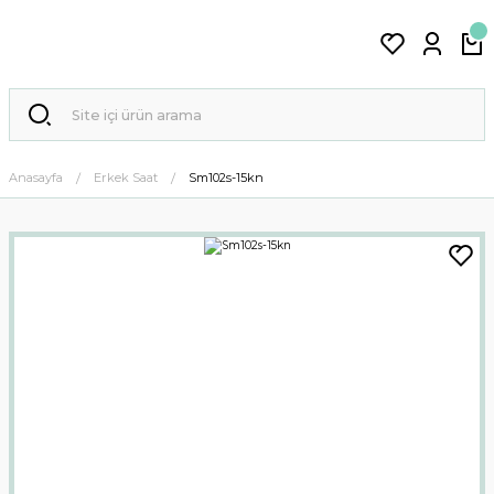
Anasayfa
Erkek Saat
Sm102s-15kn