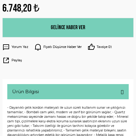
6.748,20 ₺
Gelince Haber Ver
Yorum Yaz
Fiyatı Düşünce Haber Ver
Tavsiye Et
Paylaş
Ürün Bilgisi
- Dayanıklı çelik kordon materyali ile uzun süreli kullanım sunar ve şıklığınızı
tamamlar; - Bombeli cam şekli, modern ve zarif bir görünüm sağlar; - Quartz
mekanizması sayesinde zamanı hassas ve doğru bir şekilde takip eder; - Mineral
cam tipi, çizilmelere karşı ekstra koruma sunarak saatinizin ekranını uzun süre
yeni gibi tutar; - Takvim özelliği ile günün tarihini kolayca görebilir ve
planlarınızı rahatlıkla yapabilirsiniz; - Tamamen çelik materyal bileşeni, saatin
dayanıklılığını artırırken estetik bir görünüm kazandırır; - Metalik kasa rengi,