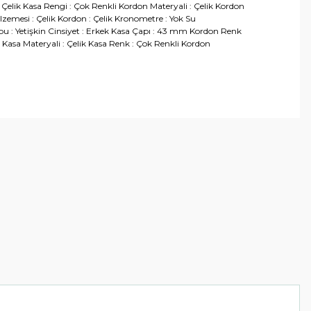
: Çelik Kasa Rengi : Çok Renkli Kordon Materyali : Çelik Kordon
emesi : Çelik Kordon : Çelik Kronometre : Yok Su
bu : Yetişkin Cinsiyet : Erkek Kasa Çapı : 43 mm Kordon Renk
ak Kasa Materyali : Çelik Kasa Renk : Çok Renkli Kordon
arafımıza iletebilirsiniz.