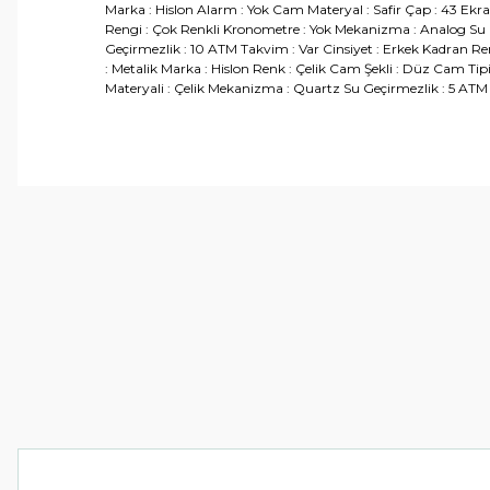
Marka : Hislon Alarm : Yok Cam Materyal : Safir Çap : 43 Ekran
Rengi : Çok Renkli Kronometre : Yok Mekanizma : Analog Su G
Geçirmezlik : 10 ATM Takvim : Var Cinsiyet : Erkek Kadran Re
: Metalik Marka : Hislon Renk : Çelik Cam Şekli : Düz Cam Tipi
Materyali : Çelik Mekanizma : Quartz Su Geçirmezlik : 5 ATM Ti
Bu ürünün fiyat bilgisi, resim, ürün açıklamalarında ve 
Görüş ve önerileriniz için teşekkür ederiz.
Ürün resmi kalitesiz, bozuk veya görüntülenemiyor.
Ürün açıklamasında eksik bilgiler bulunuyor.
Ürün bilgilerinde hatalar bulunuyor.
Ürün fiyatı diğer sitelerden daha pahalı.
Bu ürüne benzer farklı alternatifler olmalı.