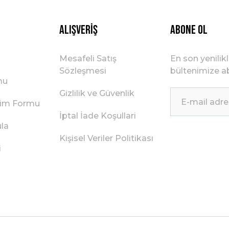
Gönder
Alışveriş
ABONE OL
Mesafeli Satış
En son yenilik
Sözleşmesi
bültenimize ab
mu
Gizlilik ve Güvenlik
irim Formu
İptal İade Koşullari
ula
Kişisel Veriler Politikası
i