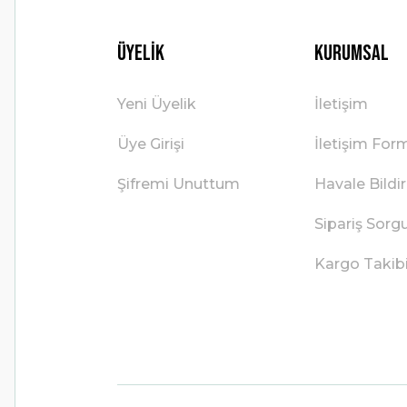
Üyelik
Kurumsal
Yeni Üyelik
İletişim
Üye Girişi
İletişim For
Şifremi Unuttum
Havale Bild
Sipariş Sorg
Kargo Takib