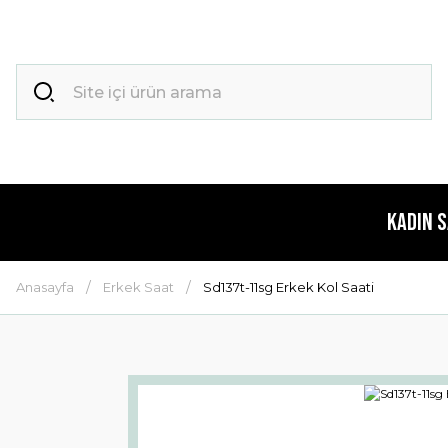
Kadın 
Anasayfa
Erkek Saat
Sd137t-11sg Erkek Kol Saati