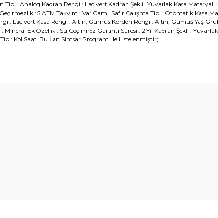
 Tipi : Analog Kadran Rengi : Lacivert Kadran Şekli : Yuvarlak Kasa Materyali 
eçirmezlik : 5 ATM Takvim : Var Cam : Safir Çalışma Tipi : Otomatik Kasa Malz
ngi : Lacivert Kasa Rengi : Altın; Gümüş Kordon Rengi : Altın; Gümüş Yaş Gru
 : Mineral Ek Özellik : Su Geçirmez Garanti Süresi : 2 Yıl Kadran Şekli : Yuvarl
p : Kol Saati Bu İlan Simsar Programı ile Listelenmiştir;;
diğer konularda yetersiz gördüğünüz noktaları öneri formunu kullanarak t
Bu ürüne ilk yorumu siz yapın!
Yorum Yaz