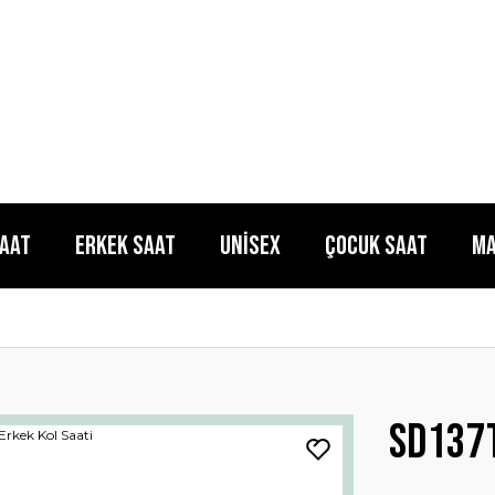
Saat
Erkek Saat
Unisex
Çocuk Saat
Ma
Sd137t