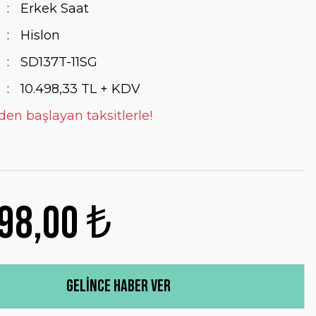
Erkek Saat
Hislon
SD137T-11SG
10.498,33 TL + KDV
 den başlayan taksitlerle!
98,00 ₺
Gelince Haber Ver