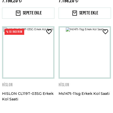
7.198,20 ₺
7.198,20 ₺
Sepete Ekle
Sepete Ekle
%10 İNDİRİM
Hislon
Hislon
HISLON CL119T-03SG Erkek
Ms147t-11sg Erkek Kol Saati
Kol Saati