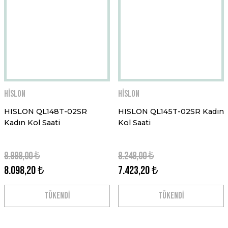
Hislon
Hislon
HISLON QL148T-02SR
HISLON QL145T-02SR Kadın
Kadın Kol Saati
Kol Saati
8.998,00 ₺
8.248,00 ₺
8.098,20 ₺
7.423,20 ₺
TÜKENDİ
TÜKENDİ