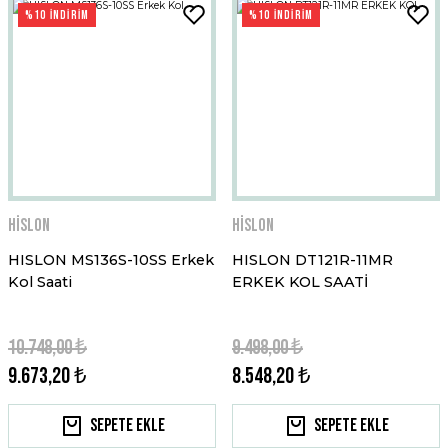
%10 İNDİRİM
%10 İNDİRİM
Hislon
Hislon
HISLON MS136S-10SS Erkek
HISLON DT121R-11MR
Kol Saati
ERKEK KOL SAATİ
10.748,00 ₺
9.498,00 ₺
9.673,20 ₺
8.548,20 ₺
Sepete Ekle
Sepete Ekle