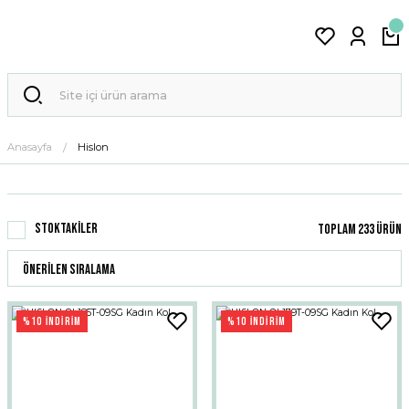
Anasayfa
Hislon
Stoktakiler
Toplam 233 ürün
%10 İNDİRİM
%10 İNDİRİM