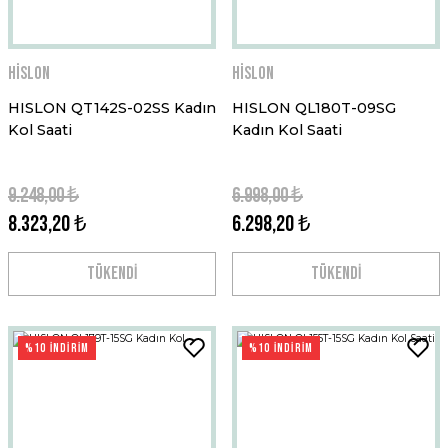
Hislon
Hislon
HISLON QT142S-02SS Kadın
HISLON QL180T-09SG
Kol Saati
Kadın Kol Saati
9.248,00 ₺
6.998,00 ₺
8.323,20 ₺
6.298,20 ₺
TÜKENDİ
TÜKENDİ
%10 İNDİRİM
%10 İNDİRİM