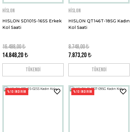
Hislon
Hislon
HISLON SD101S-16SS Erkek
HISLON QT146T-18SG Kadın
Kol Saati
Kol Saati
16.498,00 ₺
8.748,00 ₺
14.848,20 ₺
7.873,20 ₺
TÜKENDİ
TÜKENDİ
%10 İNDİRİM
%10 İNDİRİM