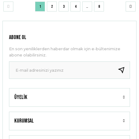
1
2
3
4
..
8
ABONE OL
En son yeniliklerden haberdar olmak için e-bültenimize
abone olabilirsiniz.
Üyelik
Kurumsal