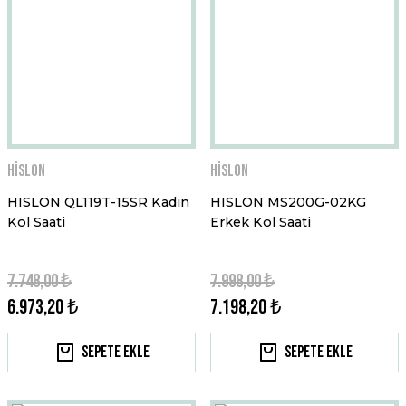
Hislon
Hislon
HISLON QL119T-15SR Kadın
HISLON MS200G-02KG
Kol Saati
Erkek Kol Saati
7.748,00 ₺
7.998,00 ₺
6.973,20 ₺
7.198,20 ₺
Sepete Ekle
Sepete Ekle