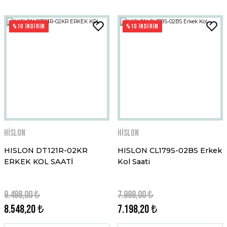
%10 İNDİRİM
%10 İNDİRİM
Hislon
Hislon
HISLON DT121R-02KR
HISLON CL179S-02BS Erkek
ERKEK KOL SAATİ
Kol Saati
9.498,00 ₺
7.998,00 ₺
8.548,20 ₺
7.198,20 ₺