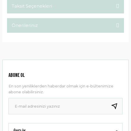
Taksit Seçenekleri
Bu ürüne ilk yorumu siz yapın!
Önerileriniz
Yorum Yaz
Bu ürünün fiyat bilgisi, resim, ürün açıklamalarında ve diğer
konularda yetersiz gördüğünüz noktaları öneri formunu
kullanarak tarafımıza iletebilirsiniz.
Görüş ve önerileriniz için teşekkür ederiz.
Ürün resmi kalitesiz, bozuk veya görüntülenemiyor.
ABONE OL
Ürün açıklamasında eksik bilgiler bulunuyor.
En son yeniliklerden haberdar olmak için e-bültenimize
Ürün bilgilerinde hatalar bulunuyor.
abone olabilirsiniz.
Ürün fiyatı diğer sitelerden daha pahalı.
Bu ürüne benzer farklı alternatifler olmalı.