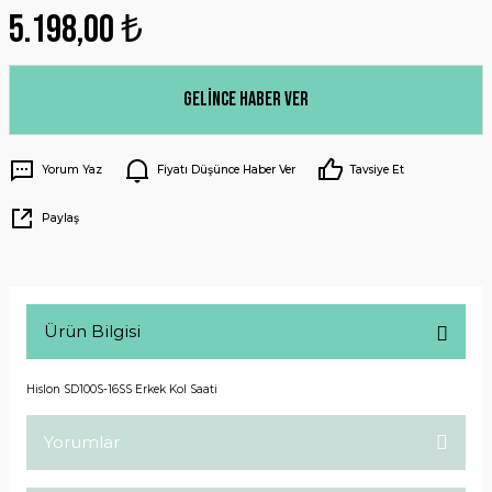
5.198,00 ₺
Gelince Haber Ver
Yorum Yaz
Fiyatı Düşünce Haber Ver
Tavsiye Et
Paylaş
Ürün Bilgisi
Hislon SD100S-16SS Erkek Kol Saati
Yorumlar