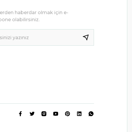
lerden haberdar olmak için e-
one olabilirsiniz.