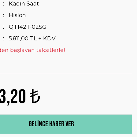
Kadın Saat
Hislon
QT142T-02SG
5.811,00 TL + KDV
den başlayan taksitlerle!
3,20 ₺
Gelince Haber Ver