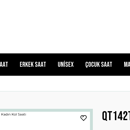
Saat
Erkek Saat
Unisex
Çocuk Saat
Ma
Qt142t