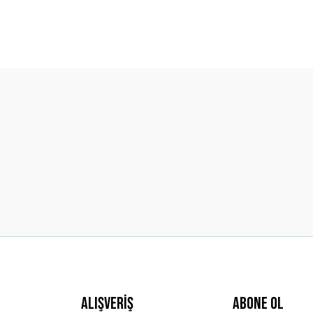
diğer konularda yetersiz gördüğünüz noktaları öneri formunu kullanarak t
Bu ürüne ilk yorumu siz yapın!
Yorum Yaz
Gönder
Alışveriş
ABONE OL