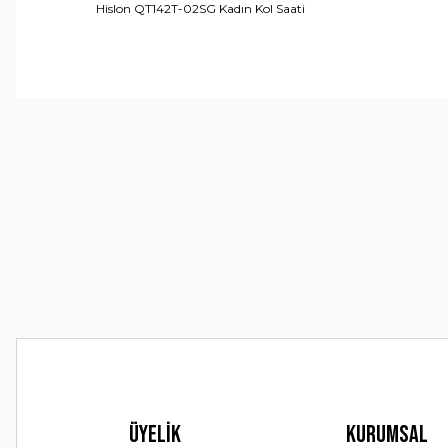
Hislon QT142T-02SG Kadın Kol Saati
Bu ürünün fiyat bilgisi, resim, ürün açıklamalarında ve 
Görüş ve önerileriniz için teşekkür ederiz.
Ürün resmi kalitesiz, bozuk veya görüntülenemiyor.
Ürün açıklamasında eksik bilgiler bulunuyor.
Ürün bilgilerinde hatalar bulunuyor.
Ürün fiyatı diğer sitelerden daha pahalı.
Bu ürüne benzer farklı alternatifler olmalı.
Üyelik
Kurumsal