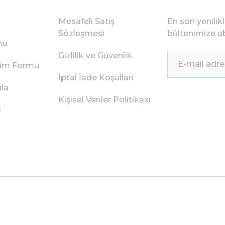
Mesafeli Satış
En son yenilik
Sözleşmesi
bültenimize ab
mu
Gizlilik ve Güvenlik
irim Formu
İptal İade Koşullari
ula
Kişisel Veriler Politikası
i