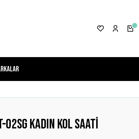
rkalar
-02sg Kadın Kol Saati