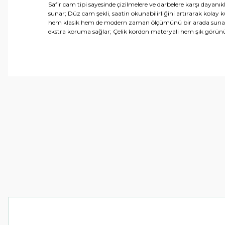
Safir cam tipi sayesinde çizilmelere ve darbelere karşı dayanıklı
sunar; Düz cam şekli, saatin okunabilirliğini artırarak kola
hem klasik hem de modern zaman ölçümünü bir arada sunar; Çe
ekstra koruma sağlar; Çelik kordon materyali hem şık görünü
Bu ürünün fiyat bilgisi, resim, ürün açıklamalarında ve 
Görüş ve önerileriniz için teşekkür ederiz.
Ürün resmi kalitesiz, bozuk veya görüntülenemiyor.
Ürün açıklamasında eksik bilgiler bulunuyor.
Ürün bilgilerinde hatalar bulunuyor.
Ürün fiyatı diğer sitelerden daha pahalı.
Bu ürüne benzer farklı alternatifler olmalı.