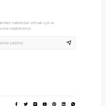
lerden haberdar olmak için e-
one olabilirsiniz.