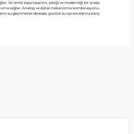
lar; İki renkli kasa tasarımı, şıklığı ve modernliği bir arada
ı koruma sağlar; Analog ve dijital mekanizma kombinasyonu,
tm su geçirmezlik derecesi, günlük su sıçramalarına karşı
arafımıza iletebilirsiniz.