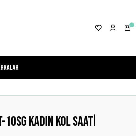
rkalar
-10SG Kadın Kol Saati