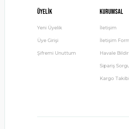
Üyelik
Kurumsal
Yeni Üyelik
İletişim
Üye Girişi
İletişim For
Şifremi Unuttum
Havale Bild
Sipariş Sorg
Kargo Takib