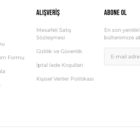
Alışveriş
ABONE OL
Mesafeli Satış
En son yenilik
Sözleşmesi
bültenimize ab
mu
Gizlilik ve Güvenlik
irim Formu
İptal İade Koşullari
ula
Kişisel Veriler Politikası
i