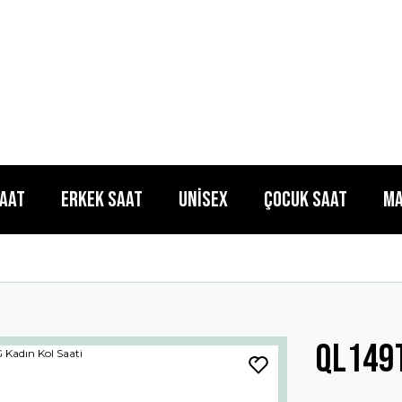
Saat
Erkek Saat
Unisex
Çocuk Saat
Ma
QL149T