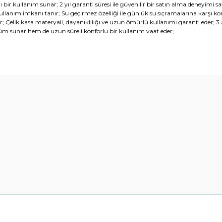
 bir kullanım sunar; 2 yıl garanti süresi ile güvenilir bir satın alma deneyimi sağ
y kullanım imkanı tanır; Su geçirmez özelliği ile günlük su sıçramalarına karş
lik kasa materyali, dayanıklılığı ve uzun ömürlü kullanımı garanti eder; 3 a
m sunar hem de uzun süreli konforlu bir kullanım vaat eder;
diğer konularda yetersiz gördüğünüz noktaları öneri formunu kullanarak t
Bu ürüne ilk yorumu siz yapın!
Yorum Yaz
Gönder