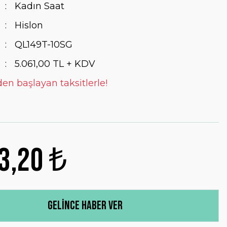
Kadın Saat
Hislon
QL149T-10SG
5.061,00 TL + KDV
den başlayan taksitlerle!
3,20 ₺
Gelince Haber Ver