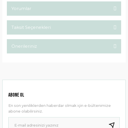
Yorumlar
Taksit Seçenekleri
Bu ürüne ilk yorumu siz yapın!
Önerileriniz
Yorum Yaz
Bu ürünün fiyat bilgisi, resim, ürün açıklamalarında ve diğer
konularda yetersiz gördüğünüz noktaları öneri formunu
kullanarak tarafımıza iletebilirsiniz.
Görüş ve önerileriniz için teşekkür ederiz.
Ürün resmi kalitesiz, bozuk veya görüntülenemiyor.
ABONE OL
Ürün açıklamasında eksik bilgiler bulunuyor.
En son yeniliklerden haberdar olmak için e-bültenimize
Ürün bilgilerinde hatalar bulunuyor.
abone olabilirsiniz.
Ürün fiyatı diğer sitelerden daha pahalı.
Bu ürüne benzer farklı alternatifler olmalı.