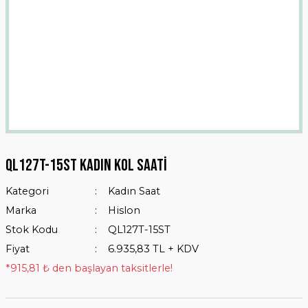
Ql127t-15st Kadın Kol Saati
Kategori
Kadın Saat
Marka
Hislon
Stok Kodu
QL127T-15ST
Fiyat
6.935,83 TL + KDV
*915,81 ₺ den başlayan taksitlerle!