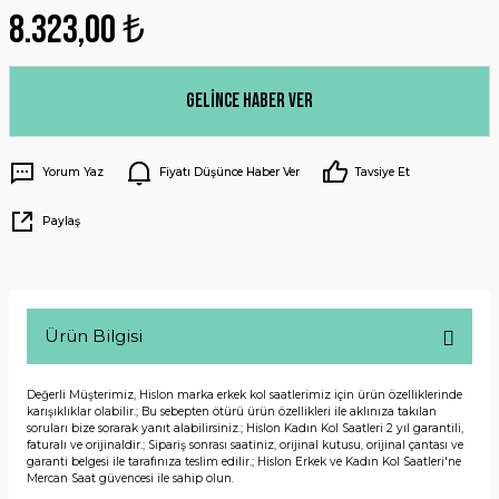
8.323,00 ₺
Gelince Haber Ver
Yorum Yaz
Fiyatı Düşünce Haber Ver
Tavsiye Et
Paylaş
Ürün Bilgisi
Değerli Müşterimiz, Hislon marka erkek kol saatlerimiz için ürün özelliklerinde
karışıklıklar olabilir.; Bu sebepten ötürü ürün özellikleri ile aklınıza takılan
soruları bize sorarak yanıt alabilirsiniz.; Hislon Kadın Kol Saatleri 2 yıl garantili,
faturalı ve orijinaldir.; Sipariş sonrası saatiniz, orijinal kutusu, orijinal çantası ve
garanti belgesi ile tarafınıza teslim edilir.; Hislon Erkek ve Kadın Kol Saatleri'ne
Mercan Saat güvencesi ile sahip olun.