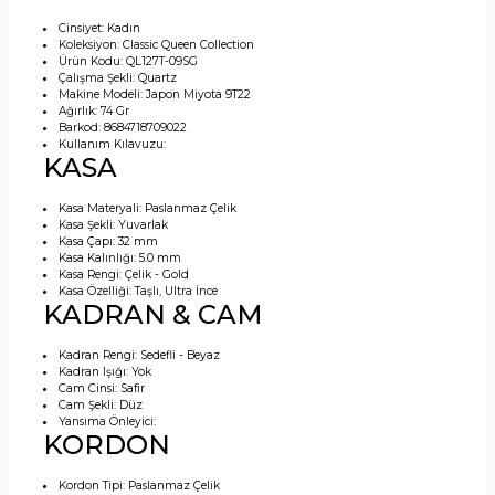
Cinsiyet:
Kadın
Koleksiyon:
Classic Queen Collection
Ürün Kodu:
QL127T-09SG
Çalışma Şekli:
Quartz
Makine Modeli:
Japon Miyota 9T22
Ağırlık:
74 Gr
Barkod:
8684718709022
Kullanım Kılavuzu:
KASA
Kasa Materyali:
Paslanmaz Çelik
Kasa Şekli:
Yuvarlak
Kasa Çapı:
32 mm
Kasa Kalınlığı:
5.0 mm
Kasa Rengi:
Çelik - Gold
Kasa Özelliği:
Taşlı, Ultra İnce
KADRAN & CAM
Kadran Rengi:
Sedefli - Beyaz
Kadran Işığı:
Yok
Cam Cinsi:
Safir
Cam Şekli:
Düz
Yansıma Önleyici:
KORDON
Kordon Tipi:
Paslanmaz Çelik