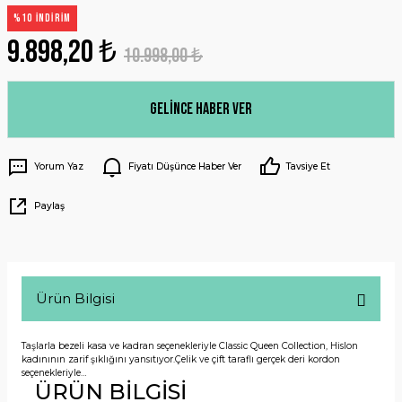
%10 İNDİRİM
9.898,20 ₺
10.998,00 ₺
Gelince Haber Ver
Yorum Yaz
Fiyatı Düşünce Haber Ver
Tavsiye Et
Paylaş
Ürün Bilgisi
Taşlarla bezeli kasa ve kadran seçenekleriyle Classic Queen Collection, Hislon
kadınının zarif şıklığını yansıtıyor.Çelik ve çift taraflı gerçek deri kordon
seçenekleriyle…
ÜRÜN BİLGİSİ