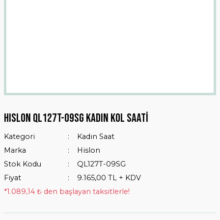
HISLON QL127T-09SG Kadın Kol Saati
Kategori
Kadın Saat
Marka
Hislon
Stok Kodu
QL127T-09SG
Fiyat
9.165,00 TL + KDV
*1.089,14 ₺ den başlayan taksitlerle!