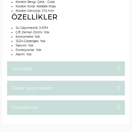
Kordon Rengi:
Çelik - Gold
Kordon Kilidi:
Kelebek Klips
Kordon Genişliği:
21.5 mm
ÖZELLİKLER
Su Geçirmezlik:
3 ATM
Çift Zaman Dilimi:
Yok
Kronometre:
Yok
12/24 Göstergesi:
Yok
Takvim:
Yok
Fonksiyonlar:
Yok
Alarm:
Yok
Yorumlar
Taksit Seçenekleri
Bu ürüne ilk yorumu siz yapın!
Önerileriniz
Yorum Yaz
Bu ürünün fiyat bilgisi, resim, ürün açıklamalarında ve diğer
konularda yetersiz gördüğünüz noktaları öneri formunu