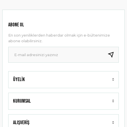
kullanarak tarafımıza iletebilirsiniz.
Görüş ve önerileriniz için teşekkür ederiz.
Ürün resmi kalitesiz, bozuk veya görüntülenemiyor.
ABONE OL
Ürün açıklamasında eksik bilgiler bulunuyor.
En son yeniliklerden haberdar olmak için e-bültenimize
Ürün bilgilerinde hatalar bulunuyor.
abone olabilirsiniz.
Ürün fiyatı diğer sitelerden daha pahalı.
Bu ürüne benzer farklı alternatifler olmalı.
Üyelik
Gönder
Kurumsal
Alışveriş