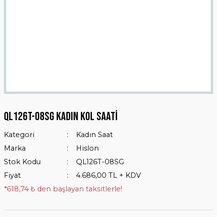
Ql126t-08sg Kadın Kol Saati
Kategori
Kadın Saat
Marka
Hislon
Stok Kodu
QL126T-08SG
Fiyat
4.686,00 TL + KDV
*618,74 ₺ den başlayan taksitlerle!