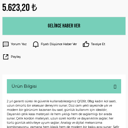
5.623,20 ₺
Gelince Haber Ver
Yorum Yaz
Fiyatı Düşünce Haber Ver
Tavsiye Et
Paylaş
Ürün Bilgisi
2 yıl garanti süresi ile güvenle kullanabileceğiniz Ql126t; 08sg kadın kol saati,
uzun ömürlü bir aksesuar deneyimi sunar; Düz cam şekli sayesinde şık ve
modern bir görünüm kazanan bu saat, günlük kullanım için idealdir;
Dayanıklı çelik kasa materyali ile hem şıklığı hem de sağlamlığı bir arada
sunar; Çelik kordon materyali, uzun süreli konfor ve dayanıklılık sağlar; her
türlü günlük aktiviteye uyum sağlar; Analog ve dijital mekanizma
kombinasyonu, zamana hem klasik hem de modern bir bakış açısı sunar; Safir