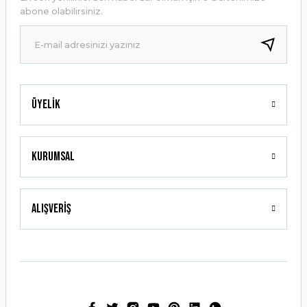
Ürün bilgilerinde hatalar bulunuyor.
abone olabilirsiniz.
Ürün fiyatı diğer sitelerden daha pahalı.
Bu ürüne benzer farklı alternatifler olmalı.
Üyelik
Gönder
Kurumsal
Alışveriş