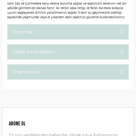
cam tipi ile çizilmelere karşı ekstra koruma sağlar ve saatinizin ekranını net bir
şekilde görmenize olanak tanır; İki renkli kasa rengi ile farklı tarzlara kolayca
uyum sağlayarak stilinizi yansıtmanızı sağlar; 5 atm su geçirmezlik özelliği
sayesinde yağmurda veya el yıkarken dahi saatinizi güvenle kullanabilirsiniz;
Yorumlar
Taksit Seçenekleri
Bu ürüne ilk yorumu siz yapın!
Önerileriniz
Yorum Yaz
Bu ürünün fiyat bilgisi, resim, ürün açıklamalarında ve diğer
konularda yetersiz gördüğünüz noktaları öneri formunu
kullanarak tarafımıza iletebilirsiniz.
Görüş ve önerileriniz için teşekkür ederiz.
Ürün resmi kalitesiz, bozuk veya görüntülenemiyor.
ABONE OL
Ürün açıklamasında eksik bilgiler bulunuyor.
En son yeniliklerden haberdar olmak için e-bültenimize