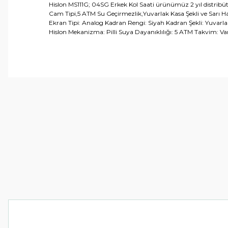
Hislon MS111G; 04SG Erkek Kol Saati ürünümüz 2 yıl distribütör
Cam Tipi,5 ATM Su Geçirmezlik,Yuvarlak Kasa Şekli ve Sarı Has
Ekran Tipi: Analog Kadran Rengi: Siyah Kadran Şekli: Yuvarlak
Hislon Mekanizma: Pilli Suya Dayanıklılığı: 5 ATM Takvim: V
Bu ürünün fiyat bilgisi, resim, ürün açıklamalarında ve 
Görüş ve önerileriniz için teşekkür ederiz.
Ürün resmi kalitesiz, bozuk veya görüntülenemiyor.
Ürün açıklamasında eksik bilgiler bulunuyor.
Ürün bilgilerinde hatalar bulunuyor.
Ürün fiyatı diğer sitelerden daha pahalı.
Bu ürüne benzer farklı alternatifler olmalı.