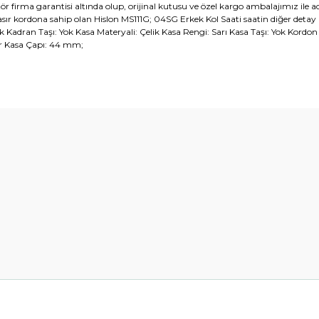
 firma garantisi altında olup, orijinal kutusu ve özel kargo ambalajımız ile ad
ır kordona sahip olan Hislon MS111G; 04SG Erkek Kol Saati saatin diğer detay bi
 Kadran Taşı: Yok Kasa Materyali: Çelik Kasa Rengi: Sarı Kasa Taşı: Yok Kordo
ar Kasa Çapı: 44 mm;
diğer konularda yetersiz gördüğünüz noktaları öneri formunu kullanarak t
Bu ürüne ilk yorumu siz yapın!
Yorum Yaz
Gönder