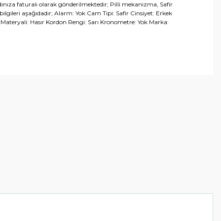
ınıza faturalı olarak gönderilmektedir; Pilli mekanizma, Safir
lgileri aşağıdadır; Alarm: Yok Cam Tipi: Safir Cinsiyet: Erkek
n Materyali: Hasır Kordon Rengi: Sarı Kronometre: Yok Marka:
arafımıza iletebilirsiniz.