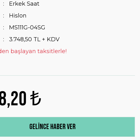
Erkek Saat
Hislon
MS111G-04SG
3.748,50 TL + KDV
den başlayan taksitlerle!
8,20 ₺
Gelince Haber Ver