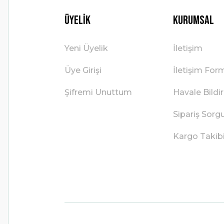
Üyelik
Kurumsal
Yeni Üyelik
İletişim
Üye Girişi
İletişim For
Şifremi Unuttum
Havale Bild
Sipariş Sorg
Kargo Takib