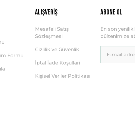
Alışveriş
ABONE OL
Mesafeli Satış
En son yenilik
Sözleşmesi
bültenimize ab
mu
Gizlilik ve Güvenlik
irim Formu
İptal İade Koşullari
ula
Kişisel Veriler Politikası
i