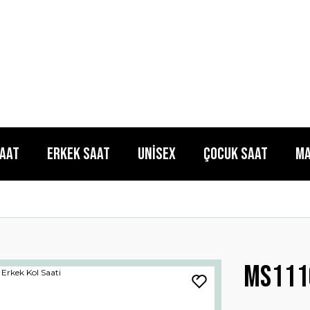
Saat
Erkek Saat
Unisex
Çocuk Saat
Ma
Ms111g