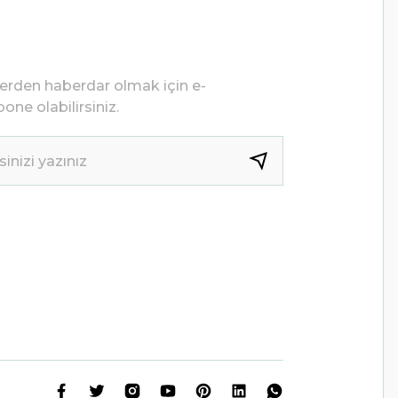
lerden haberdar olmak için e-
one olabilirsiniz.