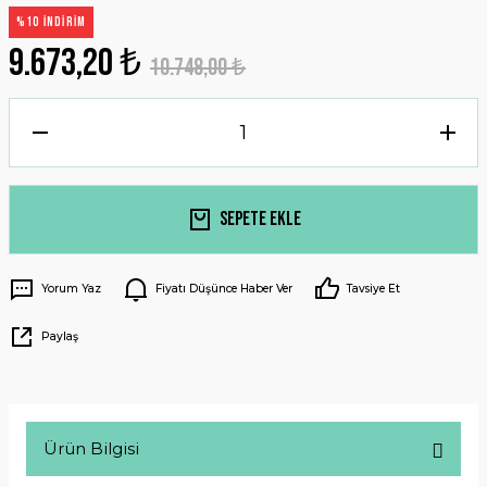
%10 İNDİRİM
9.673,20 ₺
10.748,00 ₺
Sepete Ekle
Yorum Yaz
Fiyatı Düşünce Haber Ver
Tavsiye Et
Paylaş
Ürün Bilgisi