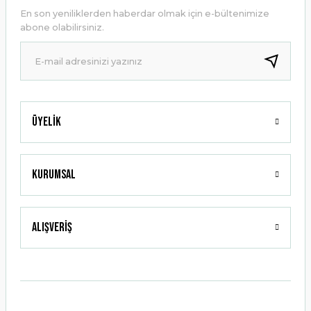
Ürün açıklamasında eksik bilgiler bulunuyor.
En son yeniliklerden haberdar olmak için e-bültenimize
Ürün bilgilerinde hatalar bulunuyor.
abone olabilirsiniz.
Ürün fiyatı diğer sitelerden daha pahalı.
Bu ürüne benzer farklı alternatifler olmalı.
Üyelik
Gönder
Kurumsal
Alışveriş