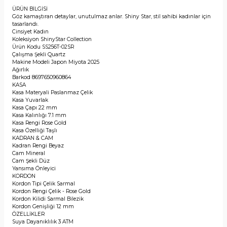
ÜRÜN BİLGİSİ
Göz kamaştıran detaylar, unutulmaz anlar. Shiny Star, stil sahibi kadınlar için
tasarlandı.
Cinsiyet
Kadın
Koleksiyon
ShinyStar Collection
Ürün Kodu
SS256T-02SR
Çalışma Şekli
Quartz
Makine Modeli
Japon Miyota 2025
Ağırlık
Barkod
8697650960864
KASA
Kasa Materyali
Paslanmaz Çelik
Kasa
Yuvarlak
Kasa Çapı
22 mm
Kasa Kalınlığı
7.1 mm
Kasa Rengi
Rose Gold
Kasa Özelliği
Taşlı
KADRAN & CAM
Kadran Rengi
Beyaz
Cam
Mineral
Cam Şekli
Düz
Yansıma Önleyici
KORDON
Kordon Tipi
Çelik Sarmal
Kordon Rengi
Çelik - Rose Gold
Kordon Kilidi
Sarmal Bilezik
Kordon Genişliği
12 mm
ÖZELLİKLER
Suya Dayanıklılık
3 ATM