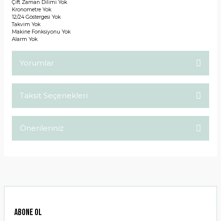
Çift Zaman Dilimi
Yok
Kronometre
Yok
12/24 Göstergesi
Yok
Takvim
Yok
Makine Fonksiyonu
Yok
Alarm
Yok
Yorumlar
Taksit Seçenekleri
Bu ürüne ilk yorumu siz yapın!
Önerileriniz
Yorum Yaz
Bu ürünün fiyat bilgisi, resim, ürün açıklamalarında ve diğer
konularda yetersiz gördüğünüz noktaları öneri formunu
kullanarak tarafımıza iletebilirsiniz.
Görüş ve önerileriniz için teşekkür ederiz.
Ürün resmi kalitesiz, bozuk veya görüntülenemiyor.
ABONE OL