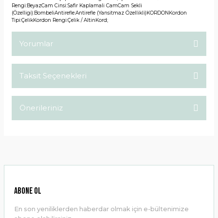
Rengi:BeyazCam Cinsi:Safir Kaplamali CamCam Sekli
(Özelligi):BombeliAntirefle:Antirefle (Yansitmaz Özellikli)KORDONKordon
Tipi:ÇelikKordon Rengi:Çelik / AltinKord;
Yorumlar
Taksit Seçenekleri
Bu ürüne ilk yorumu siz yapın!
Önerileriniz
Yorum Yaz
Bu ürünün fiyat bilgisi, resim, ürün açıklamalarında ve diğer
konularda yetersiz gördüğünüz noktaları öneri formunu
kullanarak tarafımıza iletebilirsiniz.
Görüş ve önerileriniz için teşekkür ederiz.
Ürün resmi kalitesiz, bozuk veya görüntülenemiyor.
ABONE OL
Ürün açıklamasında eksik bilgiler bulunuyor.
En son yeniliklerden haberdar olmak için e-bültenimize
Ürün bilgilerinde hatalar bulunuyor.