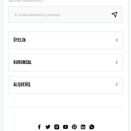
abone olabilirsiniz.
Ürün fiyatı diğer sitelerden daha pahalı.
Bu ürüne benzer farklı alternatifler olmalı.
Üyelik
Gönder
Kurumsal
Alışveriş