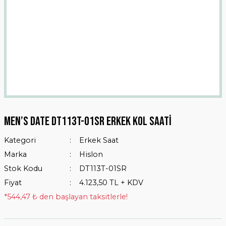
Men’s Date Dt113t-01sr Erkek Kol Saati
Kategori
Erkek Saat
Marka
Hislon
Stok Kodu
DT113T-01SR
Fiyat
4.123,50 TL + KDV
*544,47 ₺ den başlayan taksitlerle!