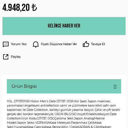
4.948,20 ₺
Gelince Haber Ver
Yorum Yaz
Fiyatı Düşünce Haber Ver
Tavsiye Et
Paylaş
Ürün Bilgisi
HSL; DT113T01SR Hislon Men's Date DT113T; 01SR Kol Saati Japon makinesi,
yansimalari engelleyen antireflection cami ve çizilmelere karsi etkili safir cam
kaplamasi ile Date Collection, kaliteyi günlük yasama tasiyor; Çelik ve çift tarafli
gerçek deri kordon seçenekleriyle; ÜRÜN BILGISICinsiyet:ErkekKoleksiyon:Date
CollectionÜrün Kodu:DT113T; 01SGÇalisma Sekli:Japon AnalogMakine
Modeli:Japon Seiko VD31KASAKasa Materyali:Paslanmaz ÇelikKasa
Sekli:YuvarlakKasa Çapi:44Kasa Rengi:Altin / ÇelikKADRAN & CAMKadran