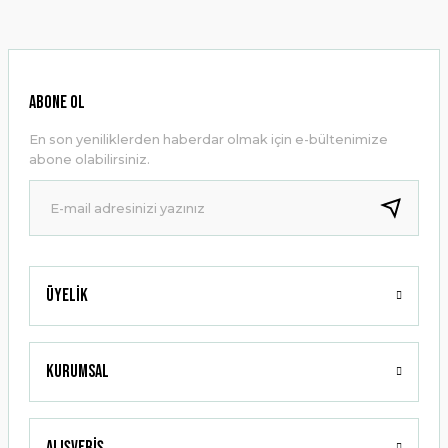
konularda yetersiz gördüğünüz noktaları öneri formunu
kullanarak tarafımıza iletebilirsiniz.
Görüş ve önerileriniz için teşekkür ederiz.
Ürün resmi kalitesiz, bozuk veya görüntülenemiyor.
ABONE OL
Ürün açıklamasında eksik bilgiler bulunuyor.
En son yeniliklerden haberdar olmak için e-bültenimize
Ürün bilgilerinde hatalar bulunuyor.
abone olabilirsiniz.
Ürün fiyatı diğer sitelerden daha pahalı.
Bu ürüne benzer farklı alternatifler olmalı.
Üyelik
Gönder
Kurumsal
Alışveriş