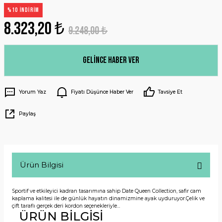
%10 İNDİRİM
8.323,20 ₺
9.248,00 ₺
Gelince Haber Ver
Yorum Yaz
Fiyatı Düşünce Haber Ver
Tavsiye Et
Paylaş
Ürün Bilgisi
Sportif ve etkileyici kadran tasarımına sahip Date Queen Collection, safir cam
kaplama kalitesi ile de günlük hayatın dinamizmine ayak uyduruyor.Çelik ve
çift taraflı gerçek deri kordon seçenekleriyle…
ÜRÜN BİLGİSİ