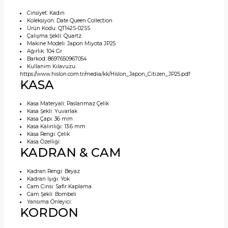
Cinsiyet:
Kadın
Koleksiyon:
Date Queen Collection
Ürün Kodu:
QT142S-02SS
Çalışma Şekli:
Quartz
Makine Modeli:
Japon Miyota JP25
Ağırlık:
104 Gr
Barkod:
8697650967054
Kullanım Kılavuzu:
https://www.hislon.com.tr/media/kk/Hislon_Japon_Citizen_JP25.pdf
KASA
Kasa Materyali:
Paslanmaz Çelik
Kasa Şekli:
Yuvarlak
Kasa Çapı:
36 mm
Kasa Kalınlığı:
13.6 mm
Kasa Rengi:
Çelik
Kasa Özelliği:
KADRAN & CAM
Kadran Rengi:
Beyaz
Kadran Işığı:
Yok
Cam Cinsi:
Safir Kaplama
Cam Şekli:
Bombeli
Yansıma Önleyici:
KORDON