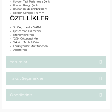
Kordon Tipi:
Paslanmaz Çelik
Kordon Rengi:
Çelik
Kordon Kilidi:
Kelebek Klips
Kordon Genişliği:
16 mm
ÖZELLİKLER
Su Geçirmezlik:
5 ATM
Çift Zaman Dilimi:
Var
Kronometre:
Yok
12/24 Göstergesi:
Var
Takvim:
Tarih & Gün
Fonksiyonlar:
Multifunction
Alarm:
Yok
Yorumlar
Taksit Seçenekleri
Bu ürüne ilk yorumu siz yapın!
Önerileriniz
Yorum Yaz
Bu ürünün fiyat bilgisi, resim, ürün açıklamalarında ve diğer