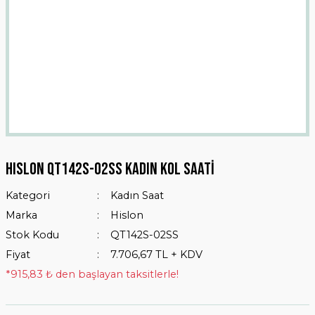
HISLON QT142S-02SS Kadın Kol Saati
Kategori
Kadın Saat
Marka
Hislon
Stok Kodu
QT142S-02SS
Fiyat
7.706,67 TL + KDV
*915,83 ₺ den başlayan taksitlerle!