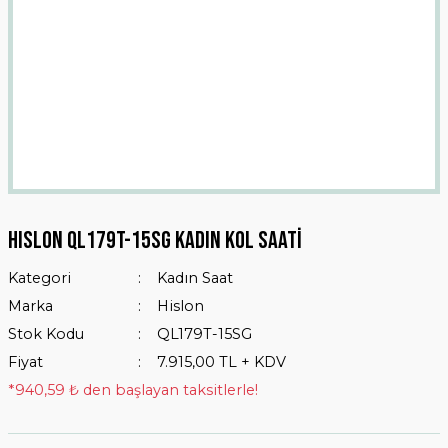
HISLON QL179T-15SG Kadın Kol Saati
Kategori
Kadın Saat
Marka
Hislon
Stok Kodu
QL179T-15SG
Fiyat
7.915,00 TL + KDV
*940,59 ₺ den başlayan taksitlerle!