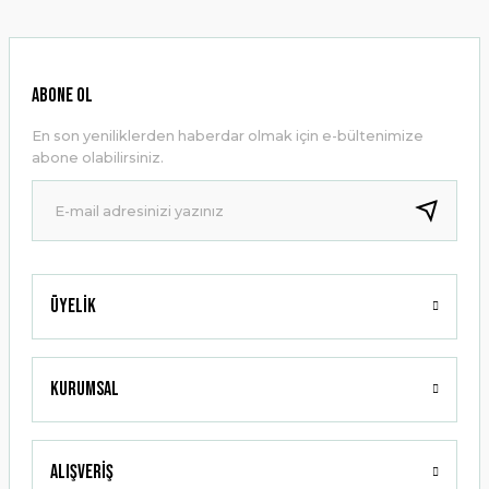
kullanarak tarafımıza iletebilirsiniz.
Görüş ve önerileriniz için teşekkür ederiz.
Ürün resmi kalitesiz, bozuk veya görüntülenemiyor.
ABONE OL
Ürün açıklamasında eksik bilgiler bulunuyor.
En son yeniliklerden haberdar olmak için e-bültenimize
Ürün bilgilerinde hatalar bulunuyor.
abone olabilirsiniz.
Ürün fiyatı diğer sitelerden daha pahalı.
Bu ürüne benzer farklı alternatifler olmalı.
Üyelik
Gönder
Kurumsal
Alışveriş