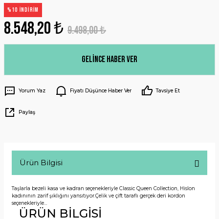
%10 İNDİRİM
8.548,20 ₺
9.498,00 ₺
Gelince Haber Ver
Yorum Yaz
Fiyatı Düşünce Haber Ver
Tavsiye Et
Paylaş
Ürün Bilgisi
Taşlarla bezeli kasa ve kadran seçenekleriyle Classic Queen Collection, Hislon
kadınının zarif şıklığını yansıtıyor.Çelik ve çift taraflı gerçek deri kordon
seçenekleriyle…
ÜRÜN BİLGİSİ