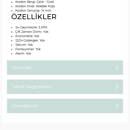
Kordon Rengi:
Çelik - Gold
Kordon Kilidi:
Kelebek Klips
Kordon Genişliği:
14 mm
ÖZELLİKLER
Su Geçirmezlik:
3 ATM
Çift Zaman Dilimi:
Yok
Kronometre:
Yok
12/24 Göstergesi:
Yok
Takvim:
Yok
Fonksiyonlar:
Yok
Alarm:
Yok
Yorumlar
Taksit Seçenekleri
Bu ürüne ilk yorumu siz yapın!
Önerileriniz
Yorum Yaz
Bu ürünün fiyat bilgisi, resim, ürün açıklamalarında ve diğer
konularda yetersiz gördüğünüz noktaları öneri formunu