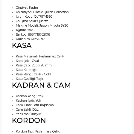
Cinsiyet:
Kadın
Koleksiyon:
Classic Queen Collection
Ürün Kodu:
QL179T-15SG
Çalışma Şekli:
Quartz
Makine Modeli:
Japon Miyota 5Y20
Ağırlık:
Yok
Barkod:
8684718702016
Kullanım Kılavuzu:
KASA
Kasa Materyali:
Paslanmaz Çelik
Kasa Şekli:
Oval
Kasa Çapı:
25.5 x 28 mm
Kasa Kalınlığı:
Kasa Rengi:
Çelik - Gold
Kasa Özelliği:
Taşlı
KADRAN & CAM
Kadran Rengi:
Yeşil
Kadran Işığı:
Yok
Cam Cinsi:
Safir Kaplama
Cam Şekli:
Düz
Yansıma Önleyici:
KORDON
Kordon Tipi:
Paslanmaz Çelik