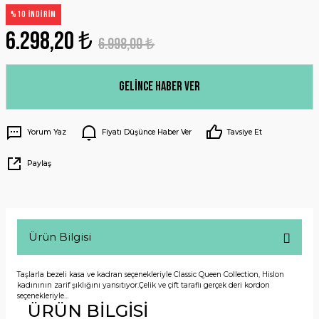
%10 İNDİRİM
6.298,20 ₺
6.998,00 ₺
Gelince Haber Ver
Yorum Yaz
Fiyatı Düşünce Haber Ver
Tavsiye Et
Paylaş
Ürün Bilgisi
Taşlarla bezeli kasa ve kadran seçenekleriyle Classic Queen Collection, Hislon
kadınının zarif şıklığını yansıtıyor.Çelik ve çift taraflı gerçek deri kordon
seçenekleriyle…
ÜRÜN BİLGİSİ