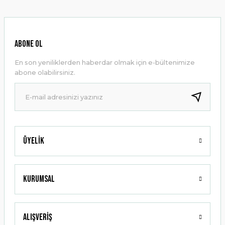
kullanarak tarafımıza iletebilirsiniz.
Görüş ve önerileriniz için teşekkür ederiz.
Ürün resmi kalitesiz, bozuk veya görüntülenemiyor.
ABONE OL
Ürün açıklamasında eksik bilgiler bulunuyor.
En son yeniliklerden haberdar olmak için e-bültenimize
Ürün bilgilerinde hatalar bulunuyor.
abone olabilirsiniz.
Ürün fiyatı diğer sitelerden daha pahalı.
Bu ürüne benzer farklı alternatifler olmalı.
Üyelik
Gönder
Kurumsal
Alışveriş