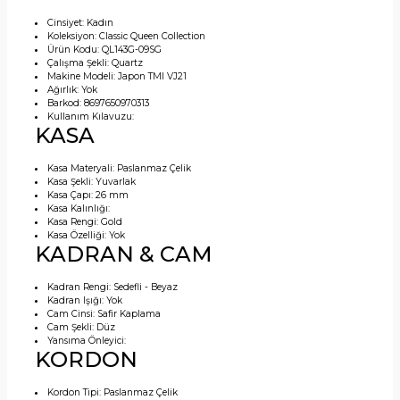
Cinsiyet:
Kadın
Koleksiyon:
Classic Queen Collection
Ürün Kodu:
QL143G-09SG
Çalışma Şekli:
Quartz
Makine Modeli:
Japon TMI VJ21
Ağırlık:
Yok
Barkod:
8697650970313
Kullanım Kılavuzu:
KASA
Kasa Materyali:
Paslanmaz Çelik
Kasa Şekli:
Yuvarlak
Kasa Çapı:
26 mm
Kasa Kalınlığı:
Kasa Rengi:
Gold
Kasa Özelliği:
Yok
KADRAN & CAM
Kadran Rengi:
Sedefli - Beyaz
Kadran Işığı:
Yok
Cam Cinsi:
Safir Kaplama
Cam Şekli:
Düz
Yansıma Önleyici:
KORDON
Kordon Tipi:
Paslanmaz Çelik