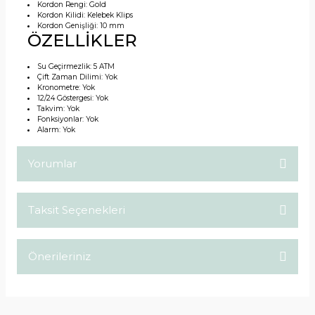
Kordon Rengi:
Gold
Kordon Kilidi:
Kelebek Klips
Kordon Genişliği:
10 mm
ÖZELLİKLER
Su Geçirmezlik:
5 ATM
Çift Zaman Dilimi:
Yok
Kronometre:
Yok
12/24 Göstergesi:
Yok
Takvim:
Yok
Fonksiyonlar:
Yok
Alarm:
Yok
Yorumlar
Taksit Seçenekleri
Bu ürüne ilk yorumu siz yapın!
Önerileriniz
Yorum Yaz
Bu ürünün fiyat bilgisi, resim, ürün açıklamalarında ve diğer
konularda yetersiz gördüğünüz noktaları öneri formunu