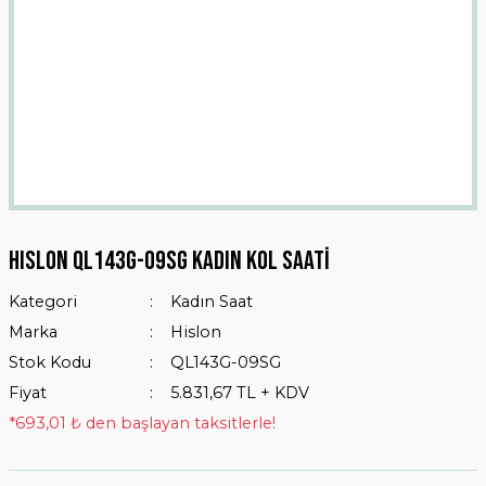
HISLON QL143G-09SG Kadın Kol Saati
Kategori
Kadın Saat
Marka
Hislon
Stok Kodu
QL143G-09SG
Fiyat
5.831,67 TL + KDV
*693,01 ₺ den başlayan taksitlerle!