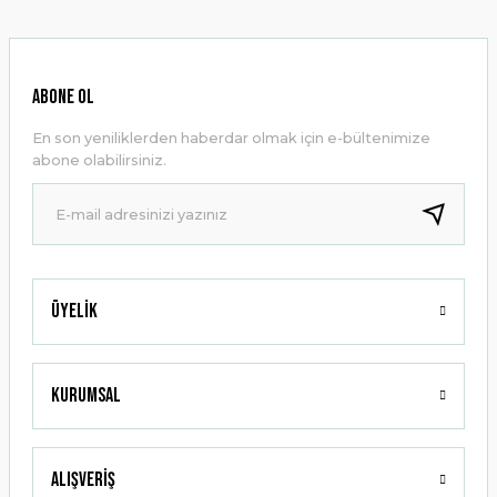
kullanarak tarafımıza iletebilirsiniz.
Görüş ve önerileriniz için teşekkür ederiz.
Ürün resmi kalitesiz, bozuk veya görüntülenemiyor.
ABONE OL
Ürün açıklamasında eksik bilgiler bulunuyor.
En son yeniliklerden haberdar olmak için e-bültenimize
Ürün bilgilerinde hatalar bulunuyor.
abone olabilirsiniz.
Ürün fiyatı diğer sitelerden daha pahalı.
Bu ürüne benzer farklı alternatifler olmalı.
Üyelik
Gönder
Kurumsal
Alışveriş