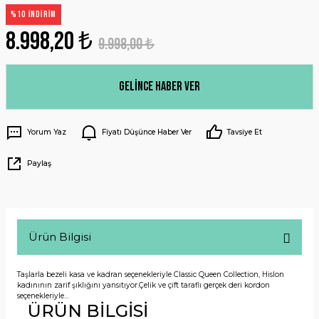
%10 İNDİRİM
8.998,20 ₺
9.998,00 ₺
Gelince Haber Ver
Yorum Yaz
Fiyatı Düşünce Haber Ver
Tavsiye Et
Paylaş
Ürün Bilgisi
Taşlarla bezeli kasa ve kadran seçenekleriyle Classic Queen Collection, Hislon
kadınının zarif şıklığını yansıtıyor.Çelik ve çift taraflı gerçek deri kordon
seçenekleriyle…
ÜRÜN BİLGİSİ