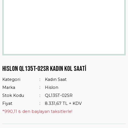
HISLON QL135T-02SR Kadın Kol Saati
Kategori
Kadın Saat
Marka
Hislon
Stok Kodu
QL135T-02SR
Fiyat
8.331,67 TL + KDV
*990,11 ₺ den başlayan taksitlerle!