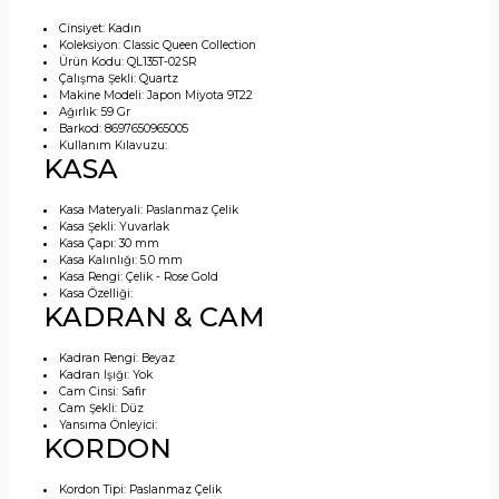
Cinsiyet:
Kadın
Koleksiyon:
Classic Queen Collection
Ürün Kodu:
QL135T-02SR
Çalışma Şekli:
Quartz
Makine Modeli:
Japon Miyota 9T22
Ağırlık:
59 Gr
Barkod:
8697650965005
Kullanım Kılavuzu:
KASA
Kasa Materyali:
Paslanmaz Çelik
Kasa Şekli:
Yuvarlak
Kasa Çapı:
30 mm
Kasa Kalınlığı:
5.0 mm
Kasa Rengi:
Çelik - Rose Gold
Kasa Özelliği:
KADRAN & CAM
Kadran Rengi:
Beyaz
Kadran Işığı:
Yok
Cam Cinsi:
Safir
Cam Şekli:
Düz
Yansıma Önleyici:
KORDON
Kordon Tipi:
Paslanmaz Çelik