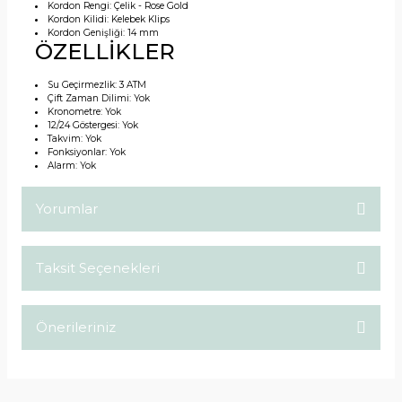
Kordon Rengi:
Çelik - Rose Gold
Kordon Kilidi:
Kelebek Klips
Kordon Genişliği:
14 mm
ÖZELLİKLER
Su Geçirmezlik:
3 ATM
Çift Zaman Dilimi:
Yok
Kronometre:
Yok
12/24 Göstergesi:
Yok
Takvim:
Yok
Fonksiyonlar:
Yok
Alarm:
Yok
Yorumlar
Taksit Seçenekleri
Bu ürüne ilk yorumu siz yapın!
Önerileriniz
Yorum Yaz
Bu ürünün fiyat bilgisi, resim, ürün açıklamalarında ve diğer
konularda yetersiz gördüğünüz noktaları öneri formunu