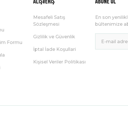
Alışveriş
ABONE OL
Mesafeli Satış
En son yenilik
Sözleşmesi
bültenimize ab
mu
Gizlilik ve Güvenlik
irim Formu
İptal İade Koşullari
ula
Kişisel Veriler Politikası
i