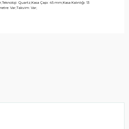
Teknoloji: Quartz;Kasa Çapı: 45 mm;Kasa Kalınlığı: 13
etre: Var;Takvim: Var;
arafımıza iletebilirsiniz.