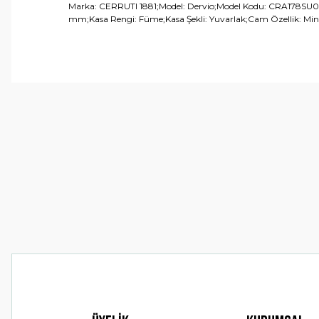
Marka: CERRUTI 1881;Model: Dervio;Model Kodu: CRA178SU03MU;
mm;Kasa Rengi: Füme;Kasa Şekli: Yuvarlak;Cam Özellik: Mine
Bu ürünün fiyat bilgisi, resim, ürün açıklamalarında ve 
Görüş ve önerileriniz için teşekkür ederiz.
Ürün resmi kalitesiz, bozuk veya görüntülenemiyor.
Ürün açıklamasında eksik bilgiler bulunuyor.
Ürün bilgilerinde hatalar bulunuyor.
Ürün fiyatı diğer sitelerden daha pahalı.
Bu ürüne benzer farklı alternatifler olmalı.