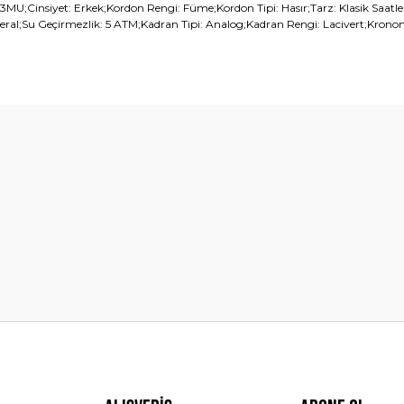
Cinsiyet: Erkek;Kordon Rengi: Füme;Kordon Tipi: Hasır;Tarz: Klasik Saatler;
ral;Su Geçirmezlik: 5 ATM;Kadran Tipi: Analog;Kadran Rengi: Lacivert;Kronom
diğer konularda yetersiz gördüğünüz noktaları öneri formunu kullanarak t
Bu ürüne ilk yorumu siz yapın!
Yorum Yaz
Gönder