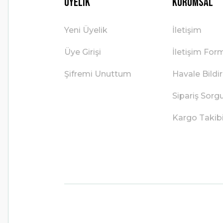
Üyelik
Kurumsal
Yeni Üyelik
İletişim
Üye Girişi
İletişim For
Şifremi Unuttum
Havale Bild
Sipariş Sorg
Kargo Takib