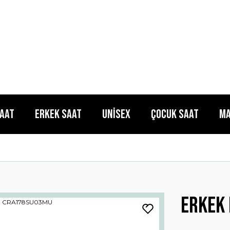
Saat
Erkek Saat
Unisex
Çocuk Saat
Ma
Erkek