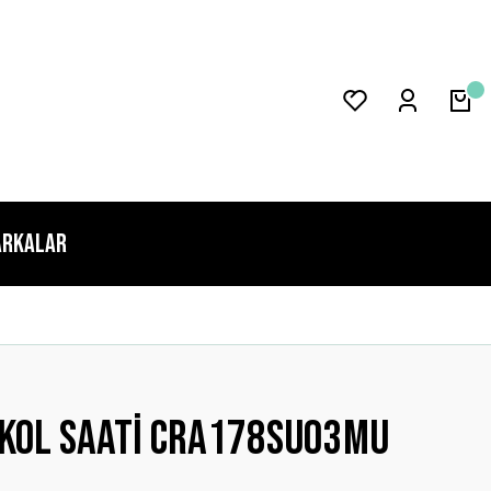
rkalar
 Kol Saati CRA178SU03MU