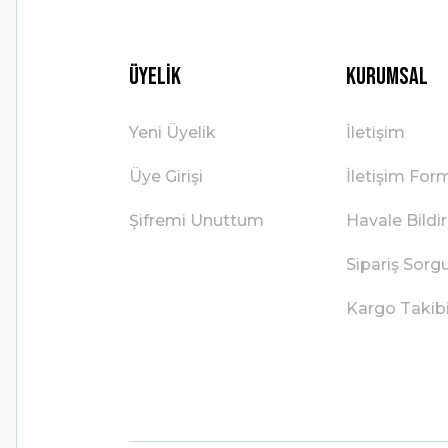
Üyelik
Kurumsal
Yeni Üyelik
İletişim
Üye Girişi
İletişim For
Şifremi Unuttum
Havale Bild
Sipariş Sorg
Kargo Takib