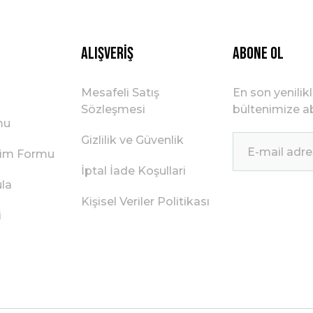
Gönder
Alışveriş
ABONE OL
Mesafeli Satış
En son yenilik
Sözleşmesi
bültenimize ab
mu
Gizlilik ve Güvenlik
irim Formu
İptal İade Koşullari
ula
Kişisel Veriler Politikası
i