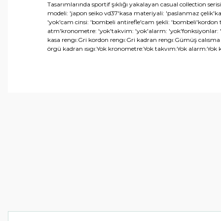
Tasarımlarında sportif şıklığı yakalayan casual collection se
modeli: 'japon seiko vd37'kasa materiyali: 'paslanmaz çelik'k
'yok'cam cinsi: 'bombeli antirefle'cam şekli: 'bombeli'kordon ti
atm'kronometre: 'yok'takvim: 'yok'alarm: 'yok'fonksiyonlar:
kasa rengı:Gri kordon rengı:Gri kadran rengı:Gümüş calısma s
örgü kadran ısıgı:Yok kronometre:Yok takvım:Yok alarm:Yok ka
Bu ürünün fiyat bilgisi, resim, ürün açıklamalarında ve 
Görüş ve önerileriniz için teşekkür ederiz.
Ürün resmi kalitesiz, bozuk veya görüntülenemiyor.
Ürün açıklamasında eksik bilgiler bulunuyor.
Ürün bilgilerinde hatalar bulunuyor.
Ürün fiyatı diğer sitelerden daha pahalı.
Bu ürüne benzer farklı alternatifler olmalı.