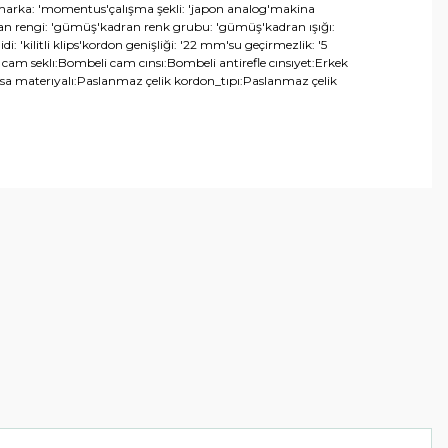
kek'marka: 'momentus'çalışma şekli: 'japon analog'makina
adran rengi: 'gümüş'kadran renk grubu: 'gümüş'kadran ışığı:
: 'kilitli klips'kordon genişliği: '22 mm'su geçirmezlik: '5
cam seklı:Bombeli cam cınsı:Bombeli antirefle cınsıyet:Erkek
kasa materıyalı:Paslanmaz çelik kordon_tıpı:Paslanmaz çelik
arafımıza iletebilirsiniz.