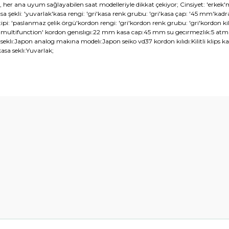
risi, her ana uyum sağlayabilen saat modelleriyle dikkat çekiyor; Cinsiyet: 'er
asa şekli: 'yuvarlak'kasa rengi: 'gri'kasa renk grubu: 'gri'kasa çap: '45 mm'k
pi: 'paslanmaz çelik örgü'kordon rengi: 'gri'kordon renk grubu: 'gri'kordon kilidi
 'multifunction' kordon genıslıgı:22 mm kasa cap:45 mm su gecırmezlık:5 atm 
eklı:Japon analog makına modelı:Japon seiko vd37 kordon kılıdı:Kilitli klips 
sa seklı:Yuvarlak;
diğer konularda yetersiz gördüğünüz noktaları öneri formunu kullanarak t
Bu ürüne ilk yorumu siz yapın!
Yorum Yaz