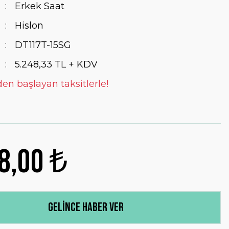
Erkek Saat
Hislon
DT117T-15SG
5.248,33 TL + KDV
den başlayan taksitlerle!
8,00 ₺
Gelince Haber Ver