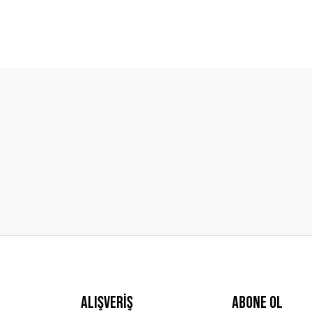
diğer konularda yetersiz gördüğünüz noktaları öneri formunu kullanarak t
Bu ürüne ilk yorumu siz yapın!
Yorum Yaz
Gönder
Alışveriş
ABONE OL