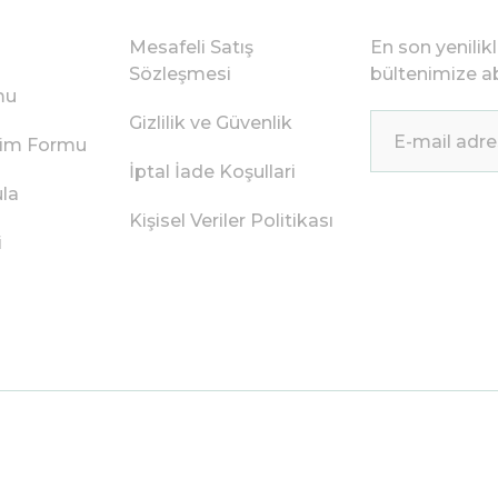
Mesafeli Satış
En son yenilik
Sözleşmesi
bültenimize ab
mu
Gizlilik ve Güvenlik
irim Formu
İptal İade Koşullari
ula
Kişisel Veriler Politikası
i