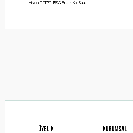
Hislon DT117T-15SG Erkek Kol Saati
Bu ürünün fiyat bilgisi, resim, ürün açıklamalarında ve 
Görüş ve önerileriniz için teşekkür ederiz.
Ürün resmi kalitesiz, bozuk veya görüntülenemiyor.
Ürün açıklamasında eksik bilgiler bulunuyor.
Ürün bilgilerinde hatalar bulunuyor.
Ürün fiyatı diğer sitelerden daha pahalı.
Bu ürüne benzer farklı alternatifler olmalı.
Üyelik
Kurumsal