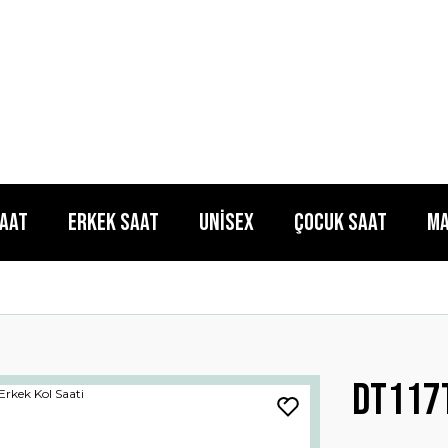
Saat
Erkek Saat
Unisex
Çocuk Saat
Ma
Dt117t