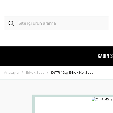
Kadın 
Anasayfa
Erkek Saat
Dt117t-15sg Erkek Kol Saati