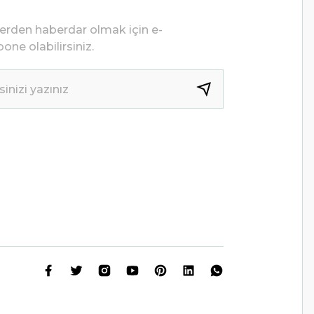
lerden haberdar olmak için e-
one olabilirsiniz.