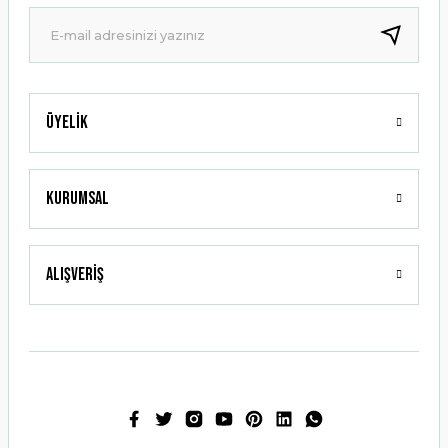
Ürün fiyatı diğer sitelerden daha pahalı.
Bu ürüne benzer farklı alternatifler olmalı.
Üyelik
Gönder
Kurumsal
Alışveriş