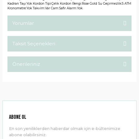
Kadran Taşı:Yok Kordon Tipi:Çelik Kordon Rengi:Rose Gold Su Geçirmezlik:5 ATM
Kronometre:Yok Takvim:Var Cam:Safir Alarm:Yok
Yorumlar
Taksit Seçenekleri
Bu ürüne ilk yorumu siz yapın!
Önerileriniz
Yorum Yaz
Bu ürünün fiyat bilgisi, resim, ürün açıklamalarında ve diğer
konularda yetersiz gördüğünüz noktaları öneri formunu
kullanarak tarafımıza iletebilirsiniz.
Görüş ve önerileriniz için teşekkür ederiz.
Ürün resmi kalitesiz, bozuk veya görüntülenemiyor.
ABONE OL
Ürün açıklamasında eksik bilgiler bulunuyor.
En son yeniliklerden haberdar olmak için e-bültenimize
Ürün bilgilerinde hatalar bulunuyor.
abone olabilirsiniz.