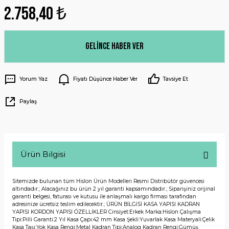
2.758,40 ₺
Gelince Haber Ver
Yorum Yaz
Fiyatı Düşünce Haber Ver
Tavsiye Et
Paylaş
Ürün Bilgisi
Sitemizde bulunan tüm Hislon Ürün Modelleri Resmi Distribütör güvencesi
altındadır.; Alacağınız bu ürün 2 yıl garanti kapsamındadır.; Siparişiniz orijinal
garanti belgesi, faturası ve kutusu ile anlaşmalı kargo firması tarafından
adresinize ücretsiz teslim edilecektir.; ÜRÜN BİLGİSİ KASA YAPISI KADRAN
YAPISI KORDON YAPISI ÖZELLİKLER Cinsiyet:Erkek Marka:Hislon Çalışma
Tipi:Pilli Garanti:2 Yıl Kasa Çapı:42 mm Kasa Şekli:Yuvarlak Kasa Materyali:Çelik
Kasa Taşı:Yok Kasa Rengi:Metal Kadran Tipi:Analog Kadran Rengi:Gümüş