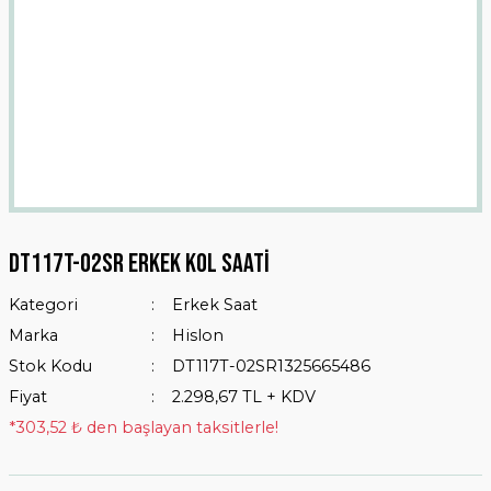
Dt117t-02sr Erkek Kol Saati
Kategori
Erkek Saat
Marka
Hislon
Stok Kodu
DT117T-02SR1325665486
Fiyat
2.298,67 TL + KDV
*303,52 ₺ den başlayan taksitlerle!