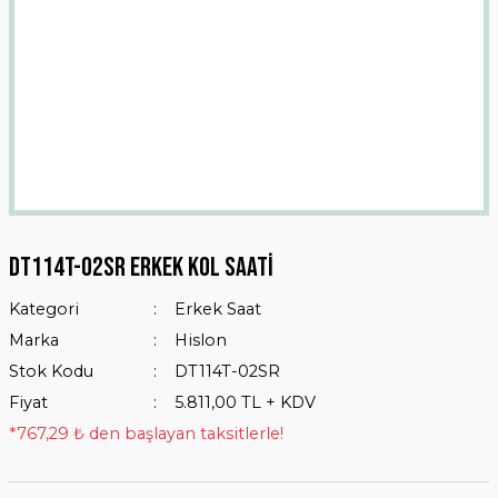
Dt114t-02sr Erkek Kol Saati
Kategori
Erkek Saat
Marka
Hislon
Stok Kodu
DT114T-02SR
Fiyat
5.811,00 TL + KDV
*767,29 ₺ den başlayan taksitlerle!