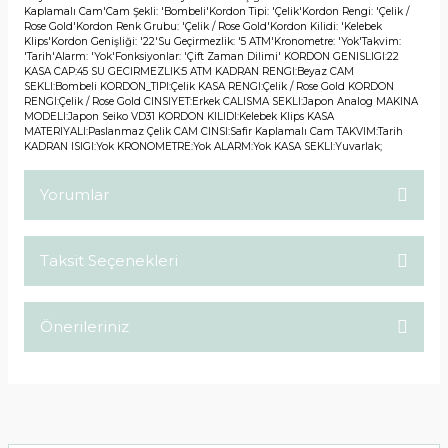
Kaplamalı Cam'Cam Şekli: 'Bombeli'Kordon Tipi: 'Çelik'Kordon Rengi: 'Çelik /
Rose Gold'Kordon Renk Grubu: 'Çelik / Rose Gold'Kordon Kilidi: 'Kelebek
Klips'Kordon Genişliği: '22'Su Geçirmezlik: '5 ATM'Kronometre: 'Yok'Takvim:
'Tarih'Alarm: 'Yok'Fonksiyonlar: 'Çift Zaman Dilimi' KORDON GENISLIGI:22
KASA CAP:45 SU GECIRMEZLIK:5 ATM KADRAN RENGI:Beyaz CAM
SEKLI:Bombeli KORDON_TIPI:Çelik KASA RENGI:Çelik / Rose Gold KORDON
RENGI:Çelik / Rose Gold CINSIYET:Erkek CALISMA SEKLI:Japon Analog MAKINA
MODELI:Japon Seiko VD31 KORDON KILIDI:Kelebek Klips KASA
MATERIYALI:Paslanmaz Çelik CAM CINSI:Safir Kaplamalı Cam TAKVIM:Tarih
KADRAN ISIGI:Yok KRONOMETRE:Yok ALARM:Yok KASA SEKLI:Yuvarlak;
Yorumlar
Taksit Seçenekleri
Bu ürüne ilk yorumu siz yapın!
Önerileriniz
Yorum Yaz
Bu ürünün fiyat bilgisi, resim, ürün açıklamalarında ve diğer
konularda yetersiz gördüğünüz noktaları öneri formunu
kullanarak tarafımıza iletebilirsiniz.
Görüş ve önerileriniz için teşekkür ederiz.