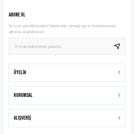
Ürün resmi kalitesiz, bozuk veya görüntülenemiyor.
ABONE OL
Ürün açıklamasında eksik bilgiler bulunuyor.
En son yeniliklerden haberdar olmak için e-bültenimize
Ürün bilgilerinde hatalar bulunuyor.
abone olabilirsiniz.
Ürün fiyatı diğer sitelerden daha pahalı.
Bu ürüne benzer farklı alternatifler olmalı.
Üyelik
Gönder
Kurumsal
Alışveriş