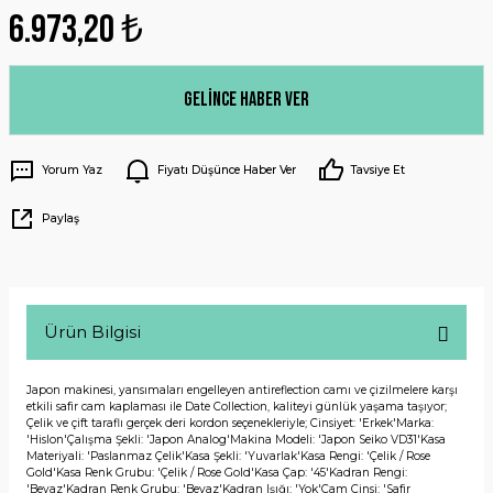
6.973,20 ₺
Gelince Haber Ver
Yorum Yaz
Fiyatı Düşünce Haber Ver
Tavsiye Et
Paylaş
Ürün Bilgisi
Japon makinesi, yansımaları engelleyen antireflection camı ve çizilmelere karşı
etkili safir cam kaplaması ile Date Collection, kaliteyi günlük yaşama taşıyor;
Çelik ve çift taraflı gerçek deri kordon seçenekleriyle; Cinsiyet: 'Erkek'Marka:
'Hislon'Çalışma Şekli: 'Japon Analog'Makina Modeli: 'Japon Seiko VD31'Kasa
Materiyali: 'Paslanmaz Çelik'Kasa Şekli: 'Yuvarlak'Kasa Rengi: 'Çelik / Rose
Gold'Kasa Renk Grubu: 'Çelik / Rose Gold'Kasa Çap: '45'Kadran Rengi:
'Beyaz'Kadran Renk Grubu: 'Beyaz'Kadran Işığı: 'Yok'Cam Cinsi: 'Safir