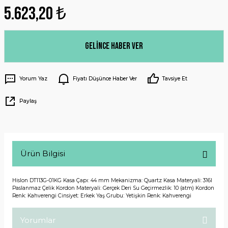
5.623,20 ₺
Gelince Haber Ver
Yorum Yaz
Fiyatı Düşünce Haber Ver
Tavsiye Et
Paylaş
Ürün Bilgisi
Hislon DT113G-01KG Kasa Çapı: 44 mm Mekanizma: Quartz Kasa Materyali: 316l
Paslanmaz Çelik Kordon Materyali: Gerçek Deri Su Geçirmezlik: 10 (atm) Kordon
Renk: Kahverengi Cinsiyet: Erkek Yaş Grubu: Yetişkin Renk: Kahverengi
Yorumlar