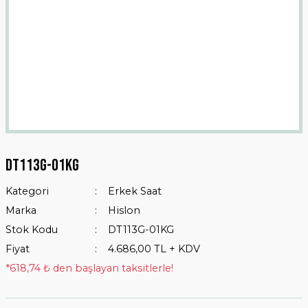
Dt113g-01kg
Kategori
Erkek Saat
Marka
Hislon
Stok Kodu
DT113G-01KG
Fiyat
4.686,00 TL + KDV
*618,74 ₺ den başlayan taksitlerle!