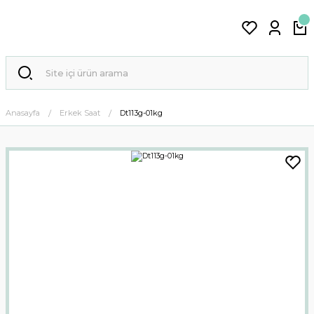
Anasayfa
Erkek Saat
Dt113g-01kg