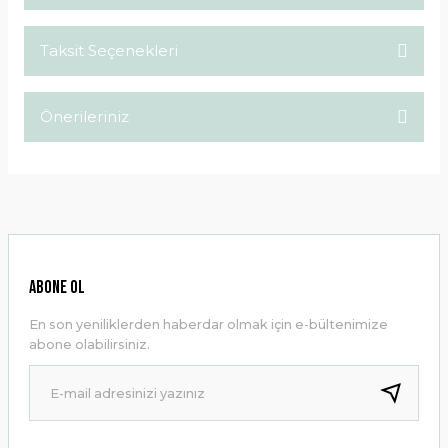
Taksit Seçenekleri
Bu ürüne ilk yorumu siz yapın!
Önerileriniz
Yorum Yaz
Bu ürünün fiyat bilgisi, resim, ürün açıklamalarında ve diğer
konularda yetersiz gördüğünüz noktaları öneri formunu
kullanarak tarafımıza iletebilirsiniz.
Görüş ve önerileriniz için teşekkür ederiz.
Ürün resmi kalitesiz, bozuk veya görüntülenemiyor.
ABONE OL
Ürün açıklamasında eksik bilgiler bulunuyor.
En son yeniliklerden haberdar olmak için e-bültenimize
Ürün bilgilerinde hatalar bulunuyor.
abone olabilirsiniz.
Ürün fiyatı diğer sitelerden daha pahalı.
Bu ürüne benzer farklı alternatifler olmalı.