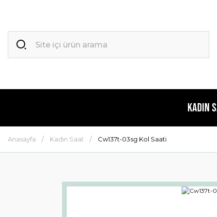
Kadın 
Anasayfa
Kadın Saat
Cw137t-03sg Kol Saati