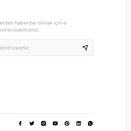
lerden haberdar olmak için e-
one olabilirsiniz.