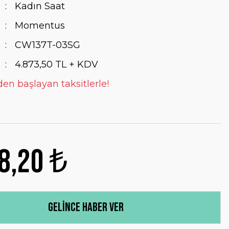
Kadın Saat
Momentus
CW137T-03SG
4.873,50 TL + KDV
den başlayan taksitlerle!
8,20 ₺
Gelince Haber Ver