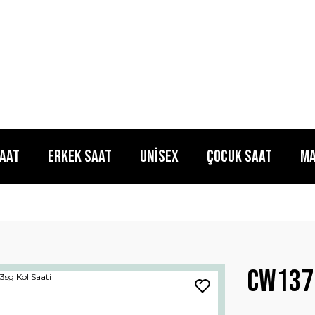
Saat
Erkek Saat
Unisex
Çocuk Saat
Ma
Cw137t