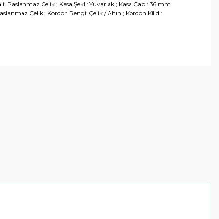
i: Paslanmaz Çelik ; Kasa Şekli: Yuvarlak ; Kasa Çapı: 36 mm
lanmaz Çelik ; Kordon Rengi: Çelik / Altın ; Kordon Kilidi:
arafımıza iletebilirsiniz.