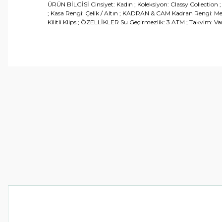
ÜRÜN BİLGİSİ Cinsiyet: Kadın ; Koleksiyon: Classy Collection
; Kasa Rengi: Çelik / Altın ; KADRAN & CAM Kadran Rengi: Meta
Kilitli Klips ; ÖZELLİKLER Su Geçirmezlik: 3 ATM ; Takvim: Var
Bu ürünün fiyat bilgisi, resim, ürün açıklamalarında ve 
Görüş ve önerileriniz için teşekkür ederiz.
Ürün resmi kalitesiz, bozuk veya görüntülenemiyor.
Ürün açıklamasında eksik bilgiler bulunuyor.
Ürün bilgilerinde hatalar bulunuyor.
Ürün fiyatı diğer sitelerden daha pahalı.
Bu ürüne benzer farklı alternatifler olmalı.