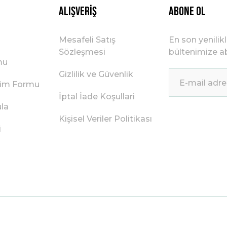
Alışveriş
ABONE OL
Mesafeli Satış
En son yenilik
Sözleşmesi
bültenimize ab
mu
Gizlilik ve Güvenlik
irim Formu
İptal İade Koşullari
ula
Kişisel Veriler Politikası
i