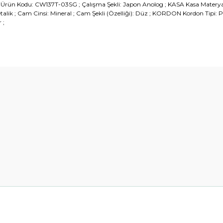
 ; Ürün Kodu: CW137T-03SG ; Çalışma Şekli: Japon Anolog ; KASA Kasa Materyal
lik ; Cam Cinsi: Mineral ; Cam Şekli (Özelliği): Düz ; KORDON Kordon Tipi: Pas
 ;
diğer konularda yetersiz gördüğünüz noktaları öneri formunu kullanarak t
Bu ürüne ilk yorumu siz yapın!
Yorum Yaz
Gönder