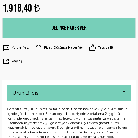
1.918,40 ₺
Gelince Haber Ver
Yorum Yaz
Fiyatı Düşünce Haber Ver
Tavsiye Et
Paylaş
Ürün Bilgisi
Garanti süresi, ürünün teslim tarihinden itibaren başlar ve 2 yıldır. kutusunun
içinde gönderilmektedir Bunun dışında siparişleriniz ortalama 2 iş günü
içerisinde kargo yetkilisine teslim edilecektir. Momentus saatinizi web sitemiz
üzerinden kayıt ettirip 2 yıl garantiye ek olarak +1 yıl ekstra garanti süresi
kazanmak için buraya tıklayın. Siparişiniz orijinal kutusu ile anlaşmalı kargo
firması tarafından adresinize teslim edilecektir. Yetkili bayisi olduğumuz
markalarımızın garanti belgesi manuel olarak kaşe, imza, ürün kodu