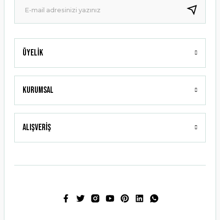
Bu ürüne benzer farklı alternatifler olmalı.
Üyelik
Gönder
Kurumsal
Alışveriş