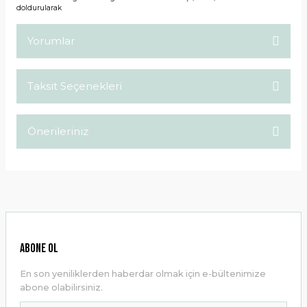
doldurularak
Yorumlar
Taksit Seçenekleri
Bu ürüne ilk yorumu siz yapın!
Önerileriniz
Yorum Yaz
Bu ürünün fiyat bilgisi, resim, ürün açıklamalarında ve diğer
konularda yetersiz gördüğünüz noktaları öneri formunu
kullanarak tarafımıza iletebilirsiniz.
Görüş ve önerileriniz için teşekkür ederiz.
Ürün resmi kalitesiz, bozuk veya görüntülenemiyor.
ABONE OL
Ürün açıklamasında eksik bilgiler bulunuyor.
En son yeniliklerden haberdar olmak için e-bültenimize
Ürün bilgilerinde hatalar bulunuyor.
abone olabilirsiniz.
Ürün fiyatı diğer sitelerden daha pahalı.