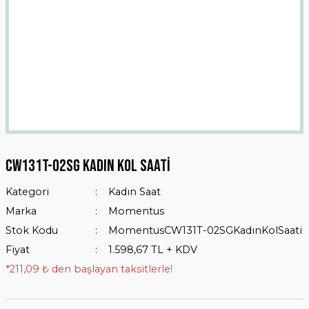
Cw131t-02sg Kadın Kol Saati
Kategori
Kadın Saat
Marka
Momentus
Stok Kodu
MomentusCW131T-02SGKadınKolSaati
Fiyat
1.598,67 TL + KDV
*211,09 ₺ den başlayan taksitlerle!