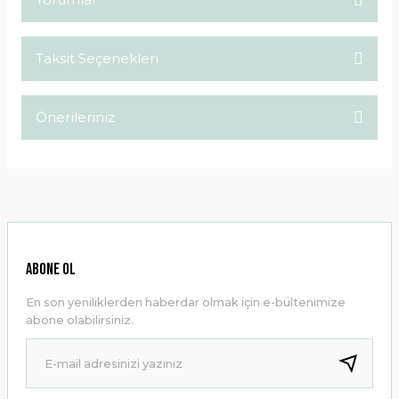
Taksit Seçenekleri
Bu ürüne ilk yorumu siz yapın!
Önerileriniz
Yorum Yaz
Bu ürünün fiyat bilgisi, resim, ürün açıklamalarında ve diğer
konularda yetersiz gördüğünüz noktaları öneri formunu
kullanarak tarafımıza iletebilirsiniz.
Görüş ve önerileriniz için teşekkür ederiz.
Ürün resmi kalitesiz, bozuk veya görüntülenemiyor.
ABONE OL
Ürün açıklamasında eksik bilgiler bulunuyor.
En son yeniliklerden haberdar olmak için e-bültenimize
Ürün bilgilerinde hatalar bulunuyor.
abone olabilirsiniz.
Ürün fiyatı diğer sitelerden daha pahalı.
Bu ürüne benzer farklı alternatifler olmalı.