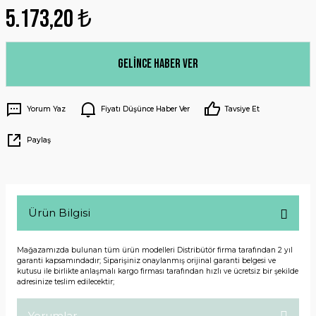
5.173,20 ₺
Gelince Haber Ver
Yorum Yaz
Fiyatı Düşünce Haber Ver
Tavsiye Et
Paylaş
Ürün Bilgisi
Mağazamızda bulunan tüm ürün modelleri Distribütör firma tarafından 2 yıl
garanti kapsamındadır; Siparişiniz onaylanmış orijinal garanti belgesi ve
kutusu ile birlikte anlaşmalı kargo firması tarafından hızlı ve ücretsiz bir şekilde
adresinize teslim edilecektir;
Yorumlar