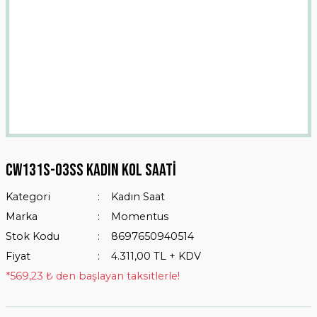
Cw131s-03ss Kadın Kol Saati
Kategori
Kadın Saat
Marka
Momentus
Stok Kodu
8697650940514
Fiyat
4.311,00 TL + KDV
*569,23 ₺ den başlayan taksitlerle!