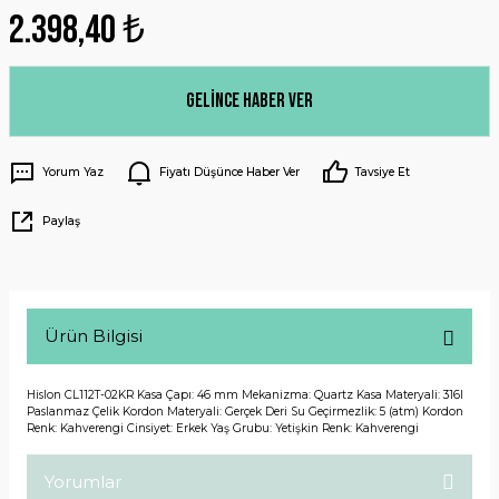
2.398,40 ₺
Gelince Haber Ver
Yorum Yaz
Fiyatı Düşünce Haber Ver
Tavsiye Et
Paylaş
Ürün Bilgisi
Hislon CL112T-02KR Kasa Çapı: 46 mm Mekanizma: Quartz Kasa Materyali: 316l
Paslanmaz Çelik Kordon Materyali: Gerçek Deri Su Geçirmezlik: 5 (atm) Kordon
Renk: Kahverengi Cinsiyet: Erkek Yaş Grubu: Yetişkin Renk: Kahverengi
Yorumlar