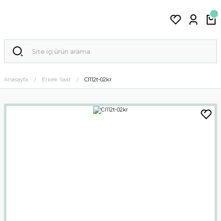
Anasayfa
Erkek Saat
Cl112t-02kr