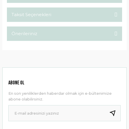
Taksit Seçenekleri
Bu ürüne ilk yorumu siz yapın!
Önerileriniz
Yorum Yaz
Bu ürünün fiyat bilgisi, resim, ürün açıklamalarında ve diğer
konularda yetersiz gördüğünüz noktaları öneri formunu
kullanarak tarafımıza iletebilirsiniz.
Görüş ve önerileriniz için teşekkür ederiz.
Ürün resmi kalitesiz, bozuk veya görüntülenemiyor.
ABONE OL
Ürün açıklamasında eksik bilgiler bulunuyor.
En son yeniliklerden haberdar olmak için e-bültenimize
Ürün bilgilerinde hatalar bulunuyor.
abone olabilirsiniz.
Ürün fiyatı diğer sitelerden daha pahalı.
Bu ürüne benzer farklı alternatifler olmalı.