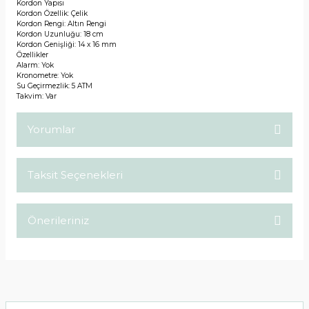
Kordon Yapısı
Kordon Özellik: Çelik
Kordon Rengi: Altın Rengi
Kordon Uzunluğu: 18 cm
Kordon Genişliği: 14 x 16 mm
Özellikler
Alarm: Yok
Kronometre: Yok
Su Geçirmezlik: 5 ATM
Takvim: Var
Yorumlar
Taksit Seçenekleri
Bu ürüne ilk yorumu siz yapın!
Önerileriniz
Yorum Yaz
Bu ürünün fiyat bilgisi, resim, ürün açıklamalarında ve diğer
konularda yetersiz gördüğünüz noktaları öneri formunu
kullanarak tarafımıza iletebilirsiniz.
Görüş ve önerileriniz için teşekkür ederiz.