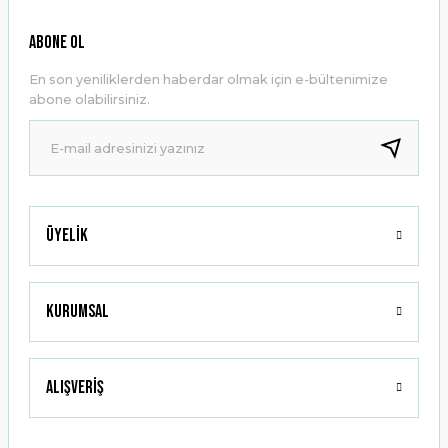
Ürün resmi kalitesiz, bozuk veya görüntülenemiyor.
ABONE OL
Ürün açıklamasında eksik bilgiler bulunuyor.
En son yeniliklerden haberdar olmak için e-bültenimize
Ürün bilgilerinde hatalar bulunuyor.
abone olabilirsiniz.
Ürün fiyatı diğer sitelerden daha pahalı.
Bu ürüne benzer farklı alternatifler olmalı.
Üyelik
Gönder
Kurumsal
Alışveriş