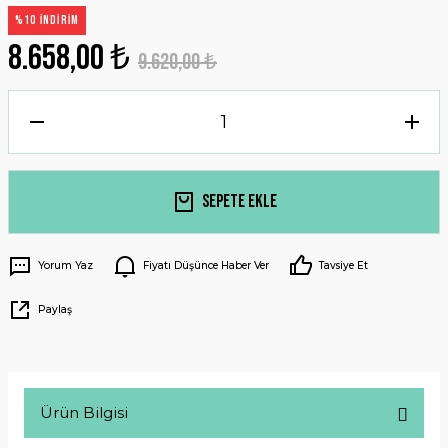
%10 İNDİRİM
8.658,00 ₺
9.620,00 ₺
Sepete Ekle
Yorum Yaz
Fiyatı Düşünce Haber Ver
Tavsiye Et
Paylaş
Ürün Bilgisi