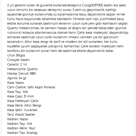
2 yıl garanti süresi ile güvenle kullanabileceğiniz Cıwlg0037905 kadın kol saati,
uzun ömürlü bir aksesuar deneyimi sunar; 5 atm su geçirmezlik özelliği
sayesinde günlük kullanımda su sıçramalarına karşı dayanıklılık sağlar ve her
türlü hava koşulunda rahatlıkla takılabilir; Mineral cam tipi, çizilmelere karşı
ekstra koruma sunarak saatinizin ekranını uzun süre yeni gibi kalmasını sağlar;
Quartz mekanizması ile zamanı hassas ve doğru bir şekilde takip eder, günlük
rutininizi kolayca planlamanıza olanak tanır; Çelik kasa materyali, dayanıklılığı
artırarak saatinize uzun süreli kullanım imkanı verirken şık bir görünüm
kazandırır; Altın kasa rengi ile zarif ve modern bir stil sunarken, her türlü
kıyafetle uyum sağlayarak şıklığınızı tamamlar; Çelik kordon materyali hem
konforlu bir kullanım sunar hem de saatinize ekstra dayanıklılık katar
Ürün Bilgisi
Cinsiyet: Kadın
Garanti: 2 Yıl
Mekanizma: Quartz
Marka: Cerruti 1881
Ağırlık: 54 gr
Kasa Yapısı
Cam Özellik: Safir Kaplı Mineral
Kasa Taşı: Yok
Kasa Çapı: 31 mm
Kasa Materyali: Çelik
Kasa Renk: Altın Rengi
Kasa Şekli: Yuvarlak
Tarz: Klasik Saatler
Kadran Yapısı
Kadran Taşı: Yok
Kadran Renk: Yeşil
Kadran Tipi: Analog