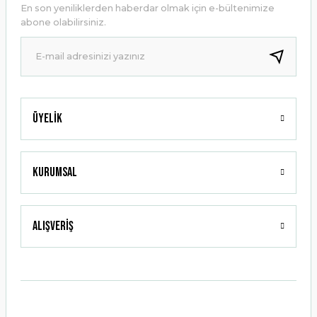
En son yeniliklerden haberdar olmak için e-bültenimize
Ürün bilgilerinde hatalar bulunuyor.
abone olabilirsiniz.
Ürün fiyatı diğer sitelerden daha pahalı.
Bu ürüne benzer farklı alternatifler olmalı.
Üyelik
Gönder
Kurumsal
Alışveriş