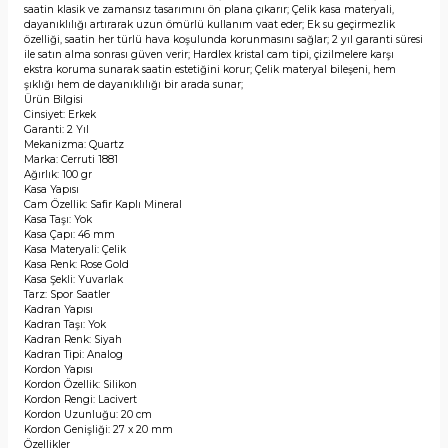
saatin klasik ve zamansız tasarımını ön plana çıkarır; Çelik kasa materyali,
dayanıklılığı artırarak uzun ömürlü kullanım vaat eder; Ek su geçirmezlik
özelliği, saatin her türlü hava koşulunda korunmasını sağlar; 2 yıl garanti süresi
ile satın alma sonrası güven verir; Hardlex kristal cam tipi, çizilmelere karşı
ekstra koruma sunarak saatin estetiğini korur; Çelik materyal bileşeni, hem
şıklığı hem de dayanıklılığı bir arada sunar;
Ürün Bilgisi
Cinsiyet: Erkek
Garanti: 2 Yıl
Mekanizma: Quartz
Marka: Cerruti 1881
Ağırlık: 100 gr
Kasa Yapısı
Cam Özellik: Safir Kaplı Mineral
Kasa Taşı: Yok
Kasa Çapı: 46 mm
Kasa Materyali: Çelik
Kasa Renk: Rose Gold
Kasa Şekli: Yuvarlak
Tarz: Spor Saatler
Kadran Yapısı
Kadran Taşı: Yok
Kadran Renk: Siyah
Kadran Tipi: Analog
Kordon Yapısı
Kordon Özellik: Silikon
Kordon Rengi: Lacivert
Kordon Uzunluğu: 20 cm
Kordon Genişliği: 27 x 20 mm
Özellikler