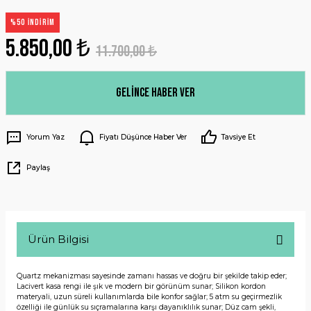
%50 İNDİRİM
5.850,00 ₺
11.700,00 ₺
Gelince Haber Ver
Yorum Yaz
Fiyatı Düşünce Haber Ver
Tavsiye Et
Paylaş
Ürün Bilgisi
Quartz mekanizması sayesinde zamanı hassas ve doğru bir şekilde takip eder;
Lacivert kasa rengi ile şık ve modern bir görünüm sunar; Silikon kordon
materyali, uzun süreli kullanımlarda bile konfor sağlar; 5 atm su geçirmezlik
özelliği ile günlük su sıçramalarına karşı dayanıklılık sunar; Düz cam şekli,