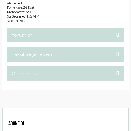
Alarm: Yok
Fonksiyon: 24 Saat
Kronometre: Yok
Su Geçirmezlik: 5 ATM
Takvim: Yok
Yorumlar
Taksit Seçenekleri
Bu ürüne ilk yorumu siz yapın!
Önerileriniz
Yorum Yaz
Bu ürünün fiyat bilgisi, resim, ürün açıklamalarında ve diğer
konularda yetersiz gördüğünüz noktaları öneri formunu
kullanarak tarafımıza iletebilirsiniz.
Görüş ve önerileriniz için teşekkür ederiz.
Ürün resmi kalitesiz, bozuk veya görüntülenemiyor.
ABONE OL
Ürün açıklamasında eksik bilgiler bulunuyor.