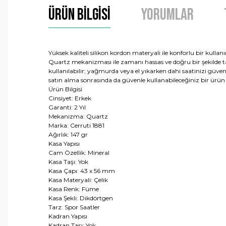
Ürün Bilgisi
Yorumlar
Yüksek kaliteli silikon kordon materyali ile konforlu bir kullan
Quartz mekanizması ile zamanı hassas ve doğru bir şekilde taki
kullanılabilir; yağmurda veya el yıkarken dahi saatinizi güven
satın alma sonrasında da güvenle kullanabileceğiniz bir ürün
Ürün Bilgisi
Cinsiyet: Erkek
Garanti: 2 Yıl
Mekanizma: Quartz
Marka: Cerruti 1881
Ağırlık: 147 gr
Kasa Yapısı
Cam Özellik: Mineral
Kasa Taşı: Yok
Kasa Çapı: 43 x 56 mm
Kasa Materyali: Çelik
Kasa Renk: Füme
Kasa Şekli: Dikdörtgen
Tarz: Spor Saatler
Kadran Yapısı
Kadran Taşı: Yok