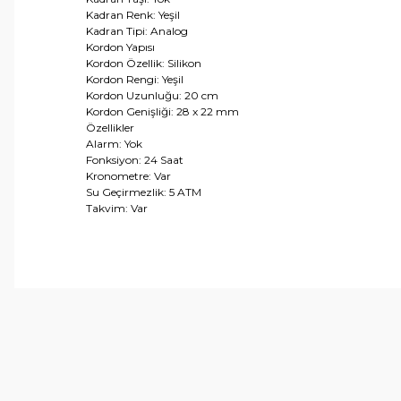
Kadran Renk: Yeşil
Kadran Tipi: Analog
Kordon Yapısı
Kordon Özellik: Silikon
Kordon Rengi: Yeşil
Kordon Uzunluğu: 20 cm
Kordon Genişliği: 28 x 22 mm
Özellikler
Alarm: Yok
Fonksiyon: 24 Saat
Kronometre: Var
Su Geçirmezlik: 5 ATM
Takvim: Var
Bu ürünün fiyat bilgisi, resim, ürün açıklamalarında ve 
Görüş ve önerileriniz için teşekkür ederiz.
Ürün resmi kalitesiz, bozuk veya görüntülenemiyor.
Ürün açıklamasında eksik bilgiler bulunuyor.
Ürün bilgilerinde hatalar bulunuyor.
Ürün fiyatı diğer sitelerden daha pahalı.