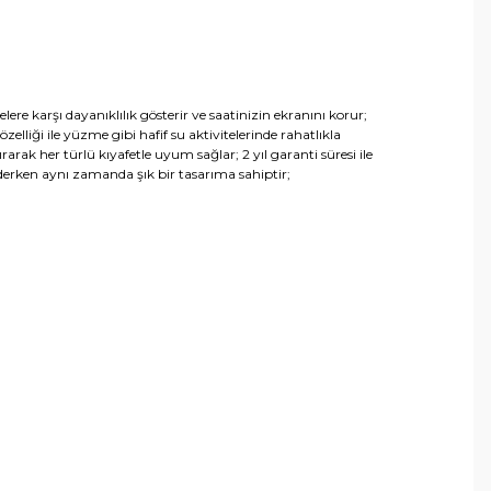
lere karşı dayanıklılık gösterir ve saatinizin ekranını korur;
lliği ile yüzme gibi hafif su aktivitelerinde rahatlıkla
rak her türlü kıyafetle uyum sağlar; 2 yıl garanti süresi ile
derken aynı zamanda şık bir tasarıma sahiptir;