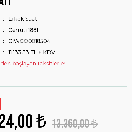
ati
Erkek Saat
Cerruti 1881
CIWGO0018504
11.133,33 TL + KDV
 den başlayan taksitlerle!
24,00 ₺
13.360,00 ₺