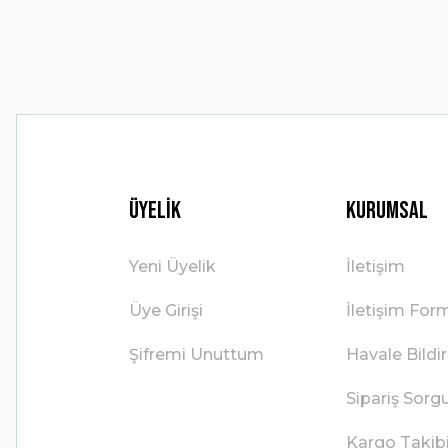
Bu ürüne benzer farklı alternatifler olmalı.
Üyelik
Kurumsal
Yeni Üyelik
İletişim
Üye Girişi
İletişim For
Şifremi Unuttum
Havale Bild
Sipariş Sorg
Kargo Takib