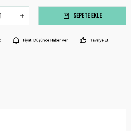
Sepete Ekle
z
Fiyatı Düşünce Haber Ver
Tavsiye Et