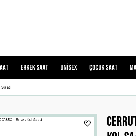
Saat
Erkek Saat
Unisex
Çocuk Saat
Ma
 Saati
Cerru