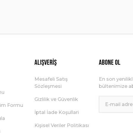
Gönder
Alışveriş
ABONE OL
Mesafeli Satış
En son yenilik
Sözleşmesi
bültenimize ab
mu
Gizlilik ve Güvenlik
irim Formu
İptal İade Koşullari
ula
Kişisel Veriler Politikası
i