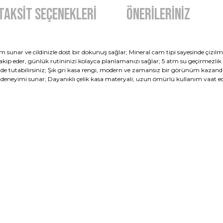
Taksit Seçenekleri
Önerileriniz
ım sunar ve cildinizle dost bir dokunuş sağlar; Mineral cam tipi sayesinde çizilme
p eder, günlük rutininizi kolayca planlamanızı sağlar; 5 atm su geçirmezlik öze
de tutabilirsiniz; Şık gri kasa rengi, modern ve zamansız bir görünüm kazandıra
 deneyimi sunar; Dayanıklı çelik kasa materyali, uzun ömürlü kullanım vaat e