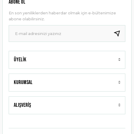
ABONE OL
Ürün açıklamasında eksik bilgiler bulunuyor.
En son yeniliklerden haberdar olmak için e-bültenimize
Ürün bilgilerinde hatalar bulunuyor.
abone olabilirsiniz.
Ürün fiyatı diğer sitelerden daha pahalı.
Bu ürüne benzer farklı alternatifler olmalı.
Üyelik
Gönder
Kurumsal
Alışveriş