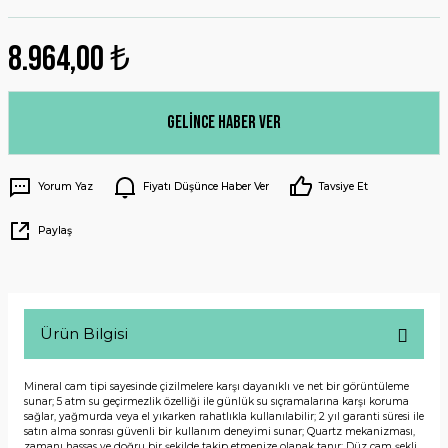
8.964,00 ₺
Gelince Haber Ver
Yorum Yaz
Fiyatı Düşünce Haber Ver
Tavsiye Et
Paylaş
Ürün Bilgisi
Mineral cam tipi sayesinde çizilmelere karşı dayanıklı ve net bir görüntüleme
sunar; 5 atm su geçirmezlik özelliği ile günlük su sıçramalarına karşı koruma
sağlar, yağmurda veya el yıkarken rahatlıkla kullanılabilir; 2 yıl garanti süresi ile
satın alma sonrası güvenli bir kullanım deneyimi sunar; Quartz mekanizması,
zamanı hassas ve doğru bir şekilde takip etmenize olanak tanır; Düz cam şekli,