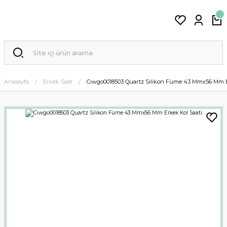
Anasayfa
Erkek Saat
Cıwgo0018503 Quartz Silikon Füme 43 Mmx56 Mm E