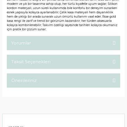
modern ve şık bir tasarıma sahip olup, her türlü kıyafetle uyum sağlar; Silikon
kordon materyali, uzun süreli kullanımda bile konforlu bir deneyim sunarken
esnek yapısıyla kolayca ayarlanabilir; Çelik kasa materyali hem dayanıklılık
hem de şıklığı bir arada sunarak uzun ömürlü kullanım vaat eder; Rose gold
kasa rengi ile zarif ve trend bir görünüm kazandırır; her türden aksesuarla
kolayca kombinlenebilir; Takvim özelliği sayesinde tarihleri kolayca okumanız
için pratik bir çözüm sunar;
Yorumlar
Taksit Seçenekleri
Bu ürüne ilk yorumu siz yapın!
Önerileriniz
Yorum Yaz
Bu ürünün fiyat bilgisi, resim, ürün açıklamalarında ve diğer
konularda yetersiz gördüğünüz noktaları öneri formunu
kullanarak tarafımıza iletebilirsiniz.
Görüş ve önerileriniz için teşekkür ederiz.
Ürün resmi kalitesiz, bozuk veya görüntülenemiyor.