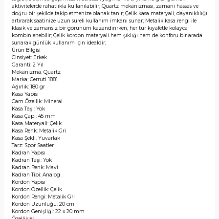
aktivitelerde rahatlıkla kullanılabilir; Quartz mekanizması, zamanı hassas ve
doğru bir şekilde takip etmenize olanak tanır; Çelik kasa materyali, dayanıklılığı
artırarak saatinize uzun süreli kullanım imkanı sunar; Metalik kasa rengi ile
klasik ve zamansız bir görünüm kazandırırken, her tür kıyafetle kolayca
kombinlenebilir; Çelik kordon materyali hem şıklığı hem de konforu bir arada
sunarak günlük kullanım için idealdir;
Ürün Bilgisi
Cinsiyet: Erkek
Garanti: 2 Yıl
Mekanizma: Quartz
Marka: Cerruti 1881
Ağırlık: 180 gr
Kasa Yapısı
Cam Özellik: Mineral
Kasa Taşı: Yok
Kasa Çapı: 45 mm
Kasa Materyali: Çelik
Kasa Renk: Metalik Gri
Kasa Şekli: Yuvarlak
Tarz: Spor Saatler
Kadran Yapısı
Kadran Taşı: Yok
Kadran Renk: Mavi
Kadran Tipi: Analog
Kordon Yapısı
Kordon Özellik: Çelik
Kordon Rengi: Metalik Gri
Kordon Uzunluğu: 20 cm
Kordon Genişliği: 22 x 20 mm
Özellikler