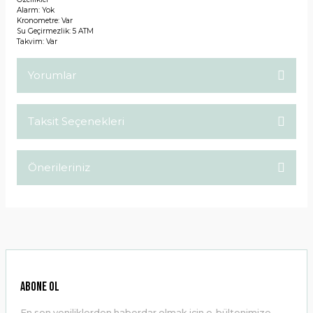
Alarm: Yok
Kronometre: Var
Su Geçirmezlik: 5 ATM
Takvim: Var
Yorumlar
Taksit Seçenekleri
Bu ürüne ilk yorumu siz yapın!
Önerileriniz
Yorum Yaz
Bu ürünün fiyat bilgisi, resim, ürün açıklamalarında ve diğer
konularda yetersiz gördüğünüz noktaları öneri formunu
kullanarak tarafımıza iletebilirsiniz.
Görüş ve önerileriniz için teşekkür ederiz.
Ürün resmi kalitesiz, bozuk veya görüntülenemiyor.
ABONE OL
Ürün açıklamasında eksik bilgiler bulunuyor.
En son yeniliklerden haberdar olmak için e-bültenimize