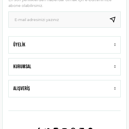
Ürün bilgilerinde hatalar bulunuyor.
abone olabilirsiniz.
Ürün fiyatı diğer sitelerden daha pahalı.
Bu ürüne benzer farklı alternatifler olmalı.
Üyelik
Gönder
Kurumsal
Alışveriş