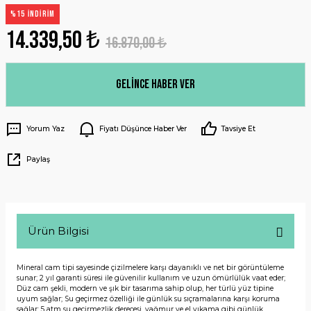
%15 İNDİRİM
14.339,50 ₺
16.870,00 ₺
Gelince Haber Ver
Yorum Yaz
Fiyatı Düşünce Haber Ver
Tavsiye Et
Paylaş
Ürün Bilgisi
Mineral cam tipi sayesinde çizilmelere karşı dayanıklı ve net bir görüntüleme
sunar; 2 yıl garanti süresi ile güvenilir kullanım ve uzun ömürlülük vaat eder;
Düz cam şekli, modern ve şık bir tasarıma sahip olup, her türlü yüz tipine
uyum sağlar; Su geçirmez özelliği ile günlük su sıçramalarına karşı koruma
sağlar; 5 atm su geçirmezlik derecesi, yağmur ve el yıkama gibi günlük