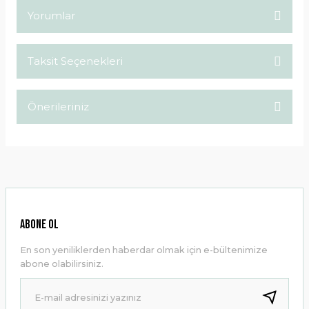
Yorumlar
Taksit Seçenekleri
Bu ürüne ilk yorumu siz yapın!
Önerileriniz
Yorum Yaz
Bu ürünün fiyat bilgisi, resim, ürün açıklamalarında ve diğer
konularda yetersiz gördüğünüz noktaları öneri formunu
kullanarak tarafımıza iletebilirsiniz.
Görüş ve önerileriniz için teşekkür ederiz.
Ürün resmi kalitesiz, bozuk veya görüntülenemiyor.
ABONE OL
Ürün açıklamasında eksik bilgiler bulunuyor.
En son yeniliklerden haberdar olmak için e-bültenimize
Ürün bilgilerinde hatalar bulunuyor.
abone olabilirsiniz.
Ürün fiyatı diğer sitelerden daha pahalı.
Bu ürüne benzer farklı alternatifler olmalı.