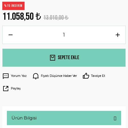
%15 İNDİRİM
11.058,50 ₺
13.010,00 ₺
Sepete Ekle
Yorum Yaz
Fiyatı Düşünce Haber Ver
Tavsiye Et
Paylaş
Ürün Bilgisi