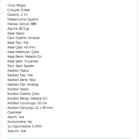
Ürün Bilgisi
Cinsiyet: Erkek
Garanti: 2 Yıl
Mekanizma: Quartz
Marka: Cerruti 1881
Ağırlık: 82.5 gr
Kasa Yapısı
Cam Özellik: Mineral
Kasa Taşı: Yok
Kasa Çapı: 43 mm
Kasa Materyali: Çelik
Kasa Renk: Metalik Gri
Kasa Şekli: Yuvarlak
Tarz: Spor Saatler
Kadran Yapısı
Kadran Taşı: Yok
Kadran Renk: Yeşil
Kadran Tipi: Analog
Kordon Yapısı
Kordon Özellik: Çelik
Kordon Rengi: Metalik Gri
Kordon Uzunluğu: 20 cm
Kordon Genişliği: 22 x 18 mm
Özellikler
Alarm: Yok
Kronometre: Var
Su Geçirmezlik: 5 ATM
Takvim: Yok