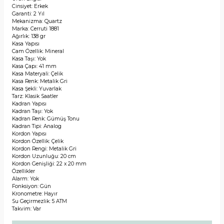
Cinsiyet: Erkek
Garanti: 2 Yıl
Mekanizma: Quartz
Marka: Cerruti 1881
Ağırlık: 138 gr
Kasa Yapısı
Cam Özellik: Mineral
Kasa Taşı: Yok
Kasa Çapı: 41 mm
Kasa Materyali: Çelik
Kasa Renk: Metalik Gri
Kasa Şekli: Yuvarlak
Tarz: Klasik Saatler
Kadran Yapısı
Kadran Taşı: Yok
Kadran Renk: Gümüş Tonu
Kadran Tipi: Analog
Kordon Yapısı
Kordon Özellik: Çelik
Kordon Rengi: Metalik Gri
Kordon Uzunluğu: 20 cm
Kordon Genişliği: 22 x 20 mm
Özellikler
Alarm: Yok
Fonksiyon: Gün
Kronometre: Hayır
Su Geçirmezlik: 5 ATM
Takvim: Var