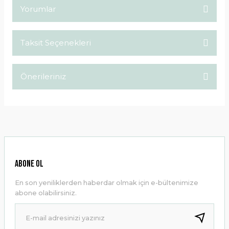
Yorumlar
Taksit Seçenekleri
Bu ürüne ilk yorumu siz yapın!
Önerileriniz
Yorum Yaz
Bu ürünün fiyat bilgisi, resim, ürün açıklamalarında ve diğer
konularda yetersiz gördüğünüz noktaları öneri formunu
kullanarak tarafımıza iletebilirsiniz.
Görüş ve önerileriniz için teşekkür ederiz.
Ürün resmi kalitesiz, bozuk veya görüntülenemiyor.
ABONE OL
Ürün açıklamasında eksik bilgiler bulunuyor.
En son yeniliklerden haberdar olmak için e-bültenimize
Ürün bilgilerinde hatalar bulunuyor.
abone olabilirsiniz.
Ürün fiyatı diğer sitelerden daha pahalı.
Bu ürüne benzer farklı alternatifler olmalı.