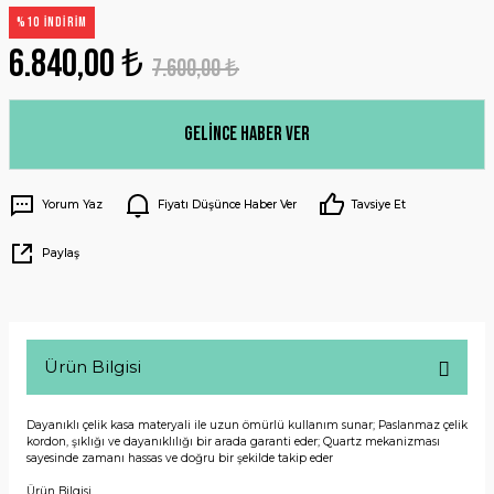
%10 İNDİRİM
6.840,00 ₺
7.600,00 ₺
Gelince Haber Ver
Yorum Yaz
Fiyatı Düşünce Haber Ver
Tavsiye Et
Paylaş
Ürün Bilgisi
Dayanıklı çelik kasa materyali ile uzun ömürlü kullanım sunar; Paslanmaz çelik
kordon, şıklığı ve dayanıklılığı bir arada garanti eder; Quartz mekanizması
sayesinde zamanı hassas ve doğru bir şekilde takip eder
Ürün Bilgisi