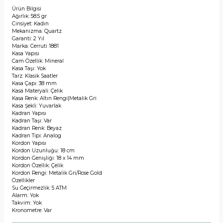
Ürün Bilgisi
Ağırlık: 58.5 gr
Cinsiyet: Kadın
Mekanizma: Quartz
Garanti: 2 Yıl
Marka: Cerruti 1881
Kasa Yapısı
Cam Özellik: Mineral
Kasa Taşı: Yok
Tarz: Klasik Saatler
Kasa Çapı: 38 mm
Kasa Materyali: Çelik
Kasa Renk: Altın Rengi|Metalik Gri
Kasa Şekli: Yuvarlak
Kadran Yapısı
Kadran Taşı: Var
Kadran Renk: Beyaz
Kadran Tipi: Analog
Kordon Yapısı
Kordon Uzunluğu: 18 cm
Kordon Genişliği: 18 x 14 mm
Kordon Özellik: Çelik
Kordon Rengi: Metalik Gri/Rose Gold
Özellikler
Su Geçirmezlik: 5 ATM
Alarm: Yok
Takvim: Yok
Kronometre: Var