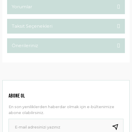
Yorumlar
Taksit Seçenekleri
Bu ürüne ilk yorumu siz yapın!
Önerileriniz
Yorum Yaz
Bu ürünün fiyat bilgisi, resim, ürün açıklamalarında ve diğer
konularda yetersiz gördüğünüz noktaları öneri formunu
kullanarak tarafımıza iletebilirsiniz.
Görüş ve önerileriniz için teşekkür ederiz.
Ürün resmi kalitesiz, bozuk veya görüntülenemiyor.
ABONE OL
Ürün açıklamasında eksik bilgiler bulunuyor.
En son yeniliklerden haberdar olmak için e-bültenimize
Ürün bilgilerinde hatalar bulunuyor.
abone olabilirsiniz.
Ürün fiyatı diğer sitelerden daha pahalı.
Bu ürüne benzer farklı alternatifler olmalı.