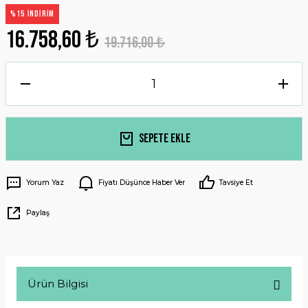
%15 İNDİRİM
16.758,60 ₺
19.716,00 ₺
Sepete Ekle
Yorum Yaz
Fiyatı Düşünce Haber Ver
Tavsiye Et
Paylaş
Ürün Bilgisi