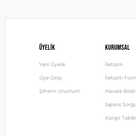
Üyelik
Kurumsal
Yeni Üyelik
İletişim
Üye Girişi
İletişim For
Şifremi Unuttum
Havale Bild
Sipariş Sorg
Kargo Takib