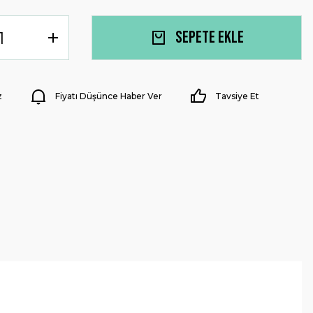
Sepete Ekle
z
Fiyatı Düşünce Haber Ver
Tavsiye Et