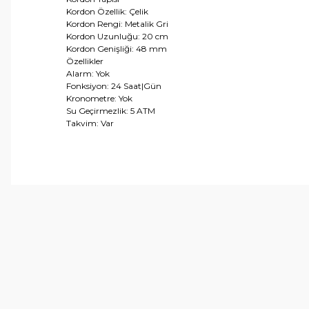
Kordon Özellik: Çelik
Kordon Rengi: Metalik Gri
Kordon Uzunluğu: 20 cm
Kordon Genişliği: 48 mm
Özellikler
Alarm: Yok
Fonksiyon: 24 Saat|Gün
Kronometre: Yok
Su Geçirmezlik: 5 ATM
Takvim: Var
Bu ürünün fiyat bilgisi, resim, ürün açıklamalarında ve 
Görüş ve önerileriniz için teşekkür ederiz.
Ürün resmi kalitesiz, bozuk veya görüntülenemiyor.
Ürün açıklamasında eksik bilgiler bulunuyor.
Ürün bilgilerinde hatalar bulunuyor.
Ürün fiyatı diğer sitelerden daha pahalı.
Bu ürüne benzer farklı alternatifler olmalı.