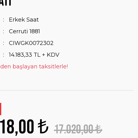
ati
Erkek Saat
Cerruti 1881
CIWGK0072302
14.183,33 TL + KDV
 den başlayan taksitlerle!
18,00 ₺
17.020,00 ₺