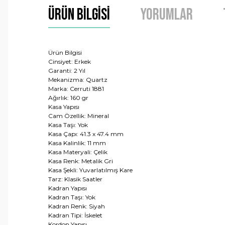
Ürün Bilgisi
Yorumlar
Ürün Bilgisi
Cinsiyet: Erkek
Garanti: 2 Yıl
Mekanizma: Quartz
Marka: Cerruti 1881
Ağırlık: 160 gr
Kasa Yapısı
Cam Özellik: Mineral
Kasa Taşı: Yok
Kasa Çapı: 41.3 x 47.4 mm
Kasa Kalinlik: 11 mm
Kasa Materyali: Çelik
Kasa Renk: Metalik Gri
Kasa Şekli: Yuvarlatılmış Kare
Tarz: Klasik Saatler
Kadran Yapısı
Kadran Taşı: Yok
Kadran Renk: Siyah
Kadran Tipi: İskelet
Kordon Yapısı