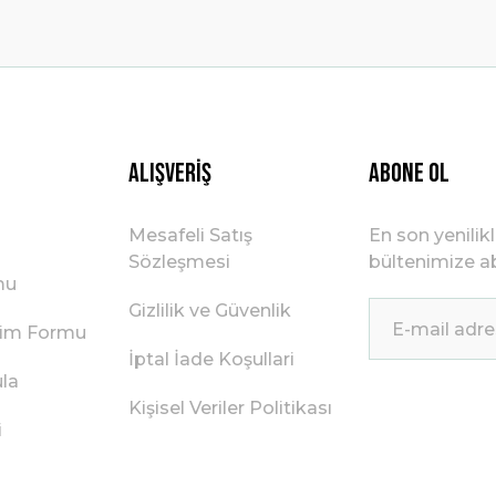
Gönder
Alışveriş
ABONE OL
Mesafeli Satış
En son yenilik
Sözleşmesi
bültenimize ab
mu
Gizlilik ve Güvenlik
irim Formu
İptal İade Koşullari
ula
Kişisel Veriler Politikası
i