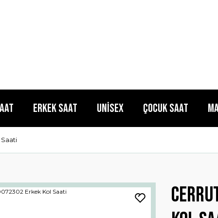
Saat
Erkek Saat
Unisex
Çocuk Saat
Ma
 Saati
Cerru