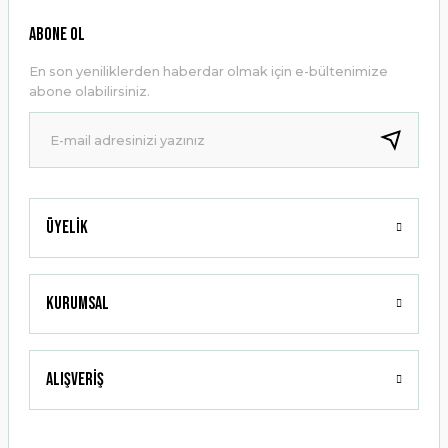
Ürün resmi kalitesiz, bozuk veya görüntülenemiyor.
ABONE OL
Ürün açıklamasında eksik bilgiler bulunuyor.
En son yeniliklerden haberdar olmak için e-bültenimize
Ürün bilgilerinde hatalar bulunuyor.
abone olabilirsiniz.
Ürün fiyatı diğer sitelerden daha pahalı.
Bu ürüne benzer farklı alternatifler olmalı.
Üyelik
Gönder
Kurumsal
Alışveriş