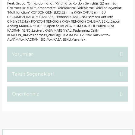
Renk Grubu: 'Gri'Kordon Kilidi: 'Kilitli Klips'Kordon Genişliği: '22 mm'Su
Geçirmezlik: '5 ATM'Kronometre: 'Yok'Takvim: 'Yok'Alarm: 'Yok'Fonksiyonlar:
'Multifunction' KORDON GENISLIGI:22 mm KASA CAP:45 mm SU
GECIRMEZLIK:5 ATM CAM SEKLI:Bombeli CAM CINSI:Bombeli Antirefle
CINSIYET:Erkek KORDON RENGI:Gri KASA RENGI:Gri CALISMA SEKLI:Japon
Analog MAKINA MODELI:Japon Seiko VD37 KORDON KILIDI:Kilitli Klips
KADRAN RENGI:Lacivert KASA MATERIYALI:Paslanmaz Çelik
KORDON_TIPI:Paslanmaz Çelik Örgü KRONOMETRE:Yok TAKVIM:Yok
ALARM:Yok KADRAN ISIGI:Yok KASA SEKLI:Yuvarlak
Yorumlar
Taksit Seçenekleri
Bu ürüne ilk yorumu siz yapın!
Önerileriniz
Yorum Yaz
Bu ürünün fiyat bilgisi, resim, ürün açıklamalarında ve diğer
konularda yetersiz gördüğünüz noktaları öneri formunu
kullanarak tarafımıza iletebilirsiniz.
Görüş ve önerileriniz için teşekkür ederiz.