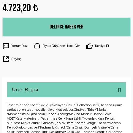
4.723,20 ₺
Gelince Haber Ver
Yorum Yaz
Fiyatı Düşünce Haber Ver
Tavsiye Et
Paylaş
Ürün Bilgisi
Tasarımlarında sportif şıklığı yakalayan Casual Collection serisi, her ana uyum
sağlayabilen saat modelleriyle dikkat çekiyor.Cinsiyet: 'Erkek'Marka:
'Momentus'Çalışma Şekli: 'Japon Analog'Makina Modeli: 'Japon Seiko
VD37'Kasa Materiyali: 'Paslanmaz Çelik'Kasa Şekli: 'Yuvarlak'Kasa Rengi:
'Gri'Kasa Renk Grubu: 'Gri'Kasa Çap: '45 mm'Kadran Rengi: 'Lacivert'Kadran
Renk Grubu: 'Lacivert'Kadran Işığı: 'Yok'Cam Cinsi: 'Bombeli Antirefle'Cam
Şekli: 'Bombeli'Kordon Tipi: 'Paslanmaz Çelik Örgü'Kordon Rengi: 'Gri'Kordon