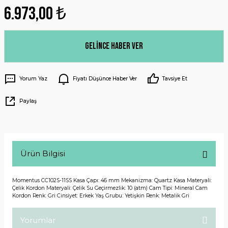
6.973,00 ₺
Gelince Haber Ver
Yorum Yaz
Fiyatı Düşünce Haber Ver
Tavsiye Et
Paylaş
Ürün Bilgisi
Momentus CC102S-11SS Kasa Çapı: 46 mm Mekanizma: Quartz Kasa Materyali:
Çelik Kordon Materyali: Çelik Su Geçirmezlik: 10 (atm) Cam Tipi: Mineral Cam
Kordon Renk: Gri Cinsiyet: Erkek Yaş Grubu: Yetişkin Renk: Metalik Gri
Yorumlar