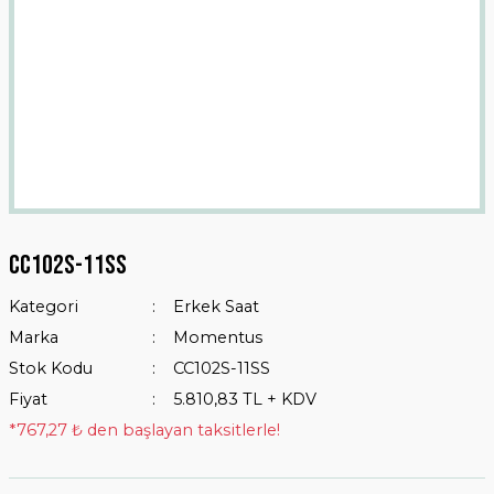
Cc102s-11ss
Kategori
Erkek Saat
Marka
Momentus
Stok Kodu
CC102S-11SS
Fiyat
5.810,83 TL + KDV
*767,27 ₺ den başlayan taksitlerle!