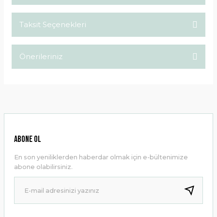
Taksit Seçenekleri
Bu ürüne ilk yorumu siz yapın!
Önerileriniz
Yorum Yaz
Bu ürünün fiyat bilgisi, resim, ürün açıklamalarında ve diğer
konularda yetersiz gördüğünüz noktaları öneri formunu
kullanarak tarafımıza iletebilirsiniz.
Görüş ve önerileriniz için teşekkür ederiz.
Ürün resmi kalitesiz, bozuk veya görüntülenemiyor.
ABONE OL
Ürün açıklamasında eksik bilgiler bulunuyor.
En son yeniliklerden haberdar olmak için e-bültenimize
Ürün bilgilerinde hatalar bulunuyor.
abone olabilirsiniz.
Ürün fiyatı diğer sitelerden daha pahalı.
Bu ürüne benzer farklı alternatifler olmalı.