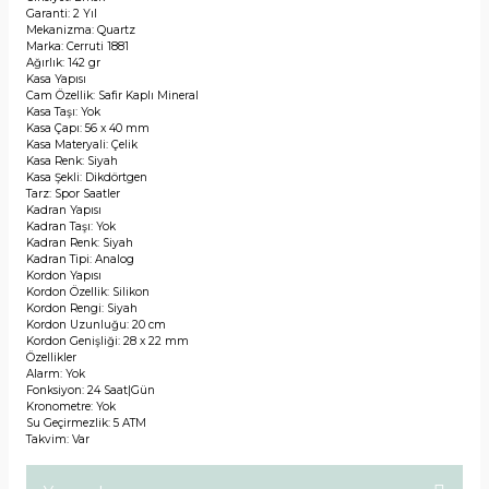
Garanti: 2 Yıl
Mekanizma: Quartz
Marka: Cerruti 1881
Ağırlık: 142 gr
Kasa Yapısı
Cam Özellik: Safir Kaplı Mineral
Kasa Taşı: Yok
Kasa Çapı: 56 x 40 mm
Kasa Materyali: Çelik
Kasa Renk: Siyah
Kasa Şekli: Dikdörtgen
Tarz: Spor Saatler
Kadran Yapısı
Kadran Taşı: Yok
Kadran Renk: Siyah
Kadran Tipi: Analog
Kordon Yapısı
Kordon Özellik: Silikon
Kordon Rengi: Siyah
Kordon Uzunluğu: 20 cm
Kordon Genişliği: 28 x 22 mm
Özellikler
Alarm: Yok
Fonksiyon: 24 Saat|Gün
Kronometre: Yok
Su Geçirmezlik: 5 ATM
Takvim: Var