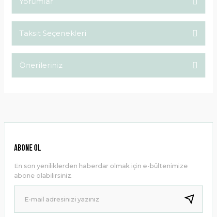
Yorumlar
Taksit Seçenekleri
Bu ürüne ilk yorumu siz yapın!
Önerileriniz
Yorum Yaz
Bu ürünün fiyat bilgisi, resim, ürün açıklamalarında ve diğer
konularda yetersiz gördüğünüz noktaları öneri formunu
kullanarak tarafımıza iletebilirsiniz.
Görüş ve önerileriniz için teşekkür ederiz.
Ürün resmi kalitesiz, bozuk veya görüntülenemiyor.
ABONE OL
Ürün açıklamasında eksik bilgiler bulunuyor.
En son yeniliklerden haberdar olmak için e-bültenimize
Ürün bilgilerinde hatalar bulunuyor.
abone olabilirsiniz.
Ürün fiyatı diğer sitelerden daha pahalı.
Bu ürüne benzer farklı alternatifler olmalı.