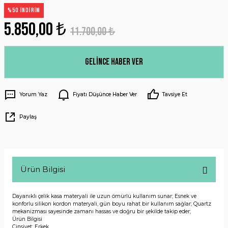
%50 İNDİRİM
5.850,00 ₺
11.700,00 ₺
Gelince Haber Ver
Yorum Yaz
Fiyatı Düşünce Haber Ver
Tavsiye Et
Paylaş
Ürün Bilgisi
Dayanıklı çelik kasa materyali ile uzun ömürlü kullanım sunar; Esnek ve
konforlu silikon kordon materyali, gün boyu rahat bir kullanım sağlar; Quartz
mekanizması sayesinde zamanı hassas ve doğru bir şekilde takip eder;
Ürün Bilgisi
Cinsiyet: Erkek