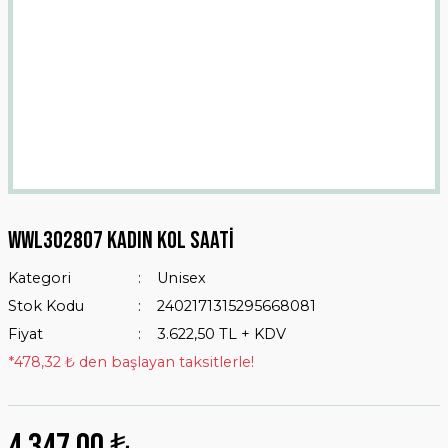
WWL302807 Kadın Kol Saati
Kategori
Unisex
Stok Kodu
2402171315295668081
Fiyat
3.622,50 TL + KDV
*478,32 ₺ den başlayan taksitlerle!
4.347,00 ₺