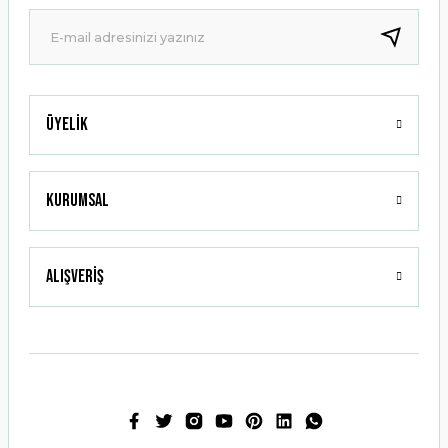
Ürün fiyatı diğer sitelerden daha pahalı.
Bu ürüne benzer farklı alternatifler olmalı.
Üyelik
Gönder
Kurumsal
Alışveriş