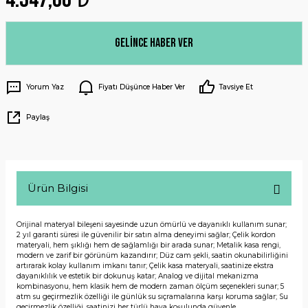
Gelince Haber Ver
Yorum Yaz
Fiyatı Düşünce Haber Ver
Tavsiye Et
Paylaş
Ürün Bilgisi
Orijinal materyal bileşeni sayesinde uzun ömürlü ve dayanıklı kullanım sunar;
2 yıl garanti süresi ile güvenilir bir satın alma deneyimi sağlar; Çelik kordon
materyali, hem şıklığı hem de sağlamlığı bir arada sunar; Metalik kasa rengi,
modern ve zarif bir görünüm kazandırır; Düz cam şekli, saatin okunabilirliğini
artırarak kolay kullanım imkanı tanır; Çelik kasa materyali, saatinize ekstra
dayanıklılık ve estetik bir dokunuş katar; Analog ve dijital mekanizma
kombinasyonu, hem klasik hem de modern zaman ölçüm seçenekleri sunar; 5
atm su geçirmezlik özelliği ile günlük su sıçramalarına karşı koruma sağlar; Su
geçirmezlik özelliği, saatinizi her türlü hava koşulunda güvenle