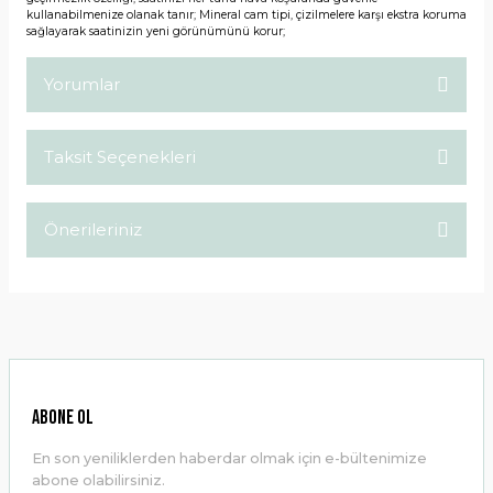
kullanabilmenize olanak tanır; Mineral cam tipi, çizilmelere karşı ekstra koruma
sağlayarak saatinizin yeni görünümünü korur;
Yorumlar
Taksit Seçenekleri
Bu ürüne ilk yorumu siz yapın!
Önerileriniz
Yorum Yaz
Bu ürünün fiyat bilgisi, resim, ürün açıklamalarında ve diğer
konularda yetersiz gördüğünüz noktaları öneri formunu
kullanarak tarafımıza iletebilirsiniz.
Görüş ve önerileriniz için teşekkür ederiz.
Ürün resmi kalitesiz, bozuk veya görüntülenemiyor.
ABONE OL
Ürün açıklamasında eksik bilgiler bulunuyor.
En son yeniliklerden haberdar olmak için e-bültenimize
Ürün bilgilerinde hatalar bulunuyor.
abone olabilirsiniz.