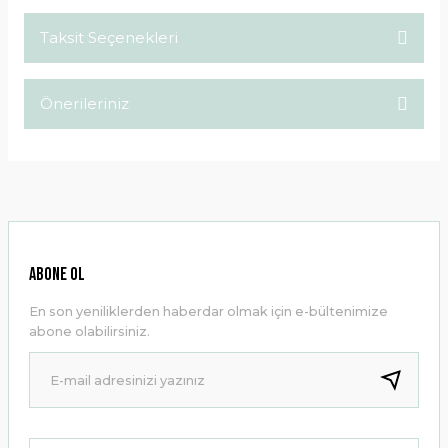
Taksit Seçenekleri
Bu ürüne ilk yorumu siz yapın!
Önerileriniz
Yorum Yaz
Bu ürünün fiyat bilgisi, resim, ürün açıklamalarında ve diğer
konularda yetersiz gördüğünüz noktaları öneri formunu
kullanarak tarafımıza iletebilirsiniz.
Görüş ve önerileriniz için teşekkür ederiz.
Ürün resmi kalitesiz, bozuk veya görüntülenemiyor.
ABONE OL
Ürün açıklamasında eksik bilgiler bulunuyor.
En son yeniliklerden haberdar olmak için e-bültenimize
Ürün bilgilerinde hatalar bulunuyor.
abone olabilirsiniz.
Ürün fiyatı diğer sitelerden daha pahalı.
Bu ürüne benzer farklı alternatifler olmalı.