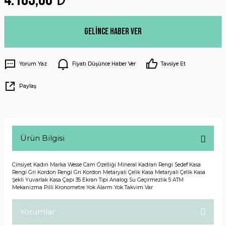
Gelince Haber Ver
Yorum Yaz
Fiyatı Düşünce Haber Ver
Tavsiye Et
Paylaş
Ürün Bilgisi
Cinsiyet Kadın Marka Wesse Cam Özelliği Mineral Kadran Rengi Sedef Kasa
Rengi Gri Kordon Rengi Gri Kordon Metaryali Çelik Kasa Metaryali Çelik Kasa
Şekli Yuvarlak Kasa Çapı 35 Ekran Tipi Analog Su Geçirmezlik 5 ATM
Mekanizma Pilli Kronometre Yok Alarm Yok Takvim Var
Yorumlar