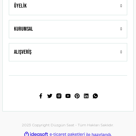
Üyelik
Gönder
Kurumsal
Alışveriş
2023 Copyright Düzgün Saat - Tüm Hakları Saklıdır.
ideasoft
ile
e-